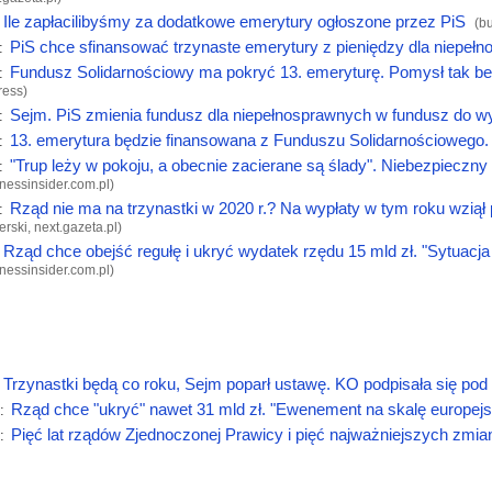
Ile zapłacilibyśmy za dodatkowe emerytury ogłoszone przez PiS
(
bu
PiS chce sfinansować trzynaste emerytury z pieniędzy dla niepeł
:
Fundusz Solidarnościowy ma pokryć 13. emeryturę. Pomysł tak be
:
ress
)
Sejm. PiS zmienia fundusz dla niepełnosprawnych w fundusz do wy
:
13. emerytura będzie finansowana z Funduszu Solidarnościowego.
:
"Trup leży w pokoju, a obecnie zacierane są ślady". Niebezpieczn
:
nessinsider.com.pl
)
Rząd nie ma na trzynastki w 2020 r.? Na wypłaty w tym roku wziął
:
erski,
next.gazeta.pl
)
Rząd chce obejść regułę i ukryć wydatek rzędu 15 mld zł. "Sytuacj
nessinsider.com.pl
)
Trzynastki będą co roku, Sejm poparł ustawę. KO podpisała się po
Rząd chce "ukryć" nawet 31 mld zł. "Ewenement na skalę europej
:
Pięć lat rządów Zjednoczonej Prawicy i pięć najważniejszych zmi
: