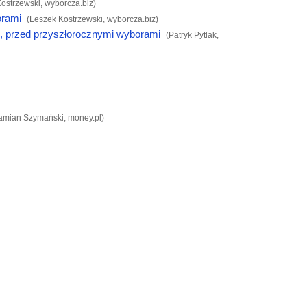
Kostrzewski,
wyborcza.biz
)
orami
(Leszek Kostrzewski,
wyborcza.biz
)
, przed przyszłorocznymi wyborami
(Patryk Pytlak,
amian Szymański,
money.pl
)