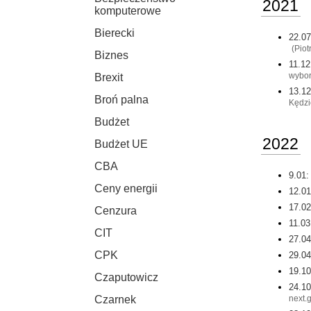
2021
komputerowe
Bierecki
22.07
(Piot
Biznes
11.12
wybor
Brexit
13.12
Broń palna
Kędzi
Budżet
2022
Budżet UE
CBA
9.01:
Ceny energii
12.01
17.02
Cenzura
11.03
CIT
27.04
CPK
29.04
19.10
Czaputowicz
24.10
next.
Czarnek