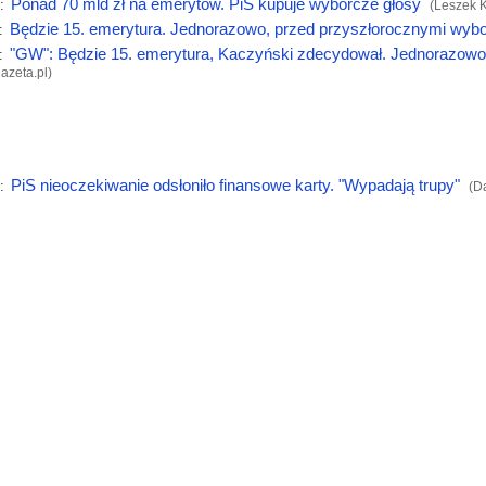
Ponad 70 mld zł na emerytów. PiS kupuje wyborcze głosy
:
(Leszek 
Będzie 15. emerytura. Jednorazowo, przed przyszłorocznymi wyb
:
"GW": Będzie 15. emerytura, Kaczyński zdecydował. Jednorazowo
:
gazeta.pl
)
PiS nieoczekiwanie odsłoniło finansowe karty. "Wypadają trupy"
:
(D