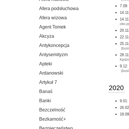
7.09:
Afera podsłuchowa
14.11
Afera wizowa
14.11
oko.p
Agent Tomek
20.11
Akcyza
22.11
25.11
Antykoncepcja
(
busi
Antysemityzm
28.11
Kędzi
Apteki
9.12:
(
busi
Ardanowski
Artykuł 7
2020
Banaś
Banki
9.01:
26.02
Bezczelność
18.09
Bezkarność+
Bezpieczeństwo