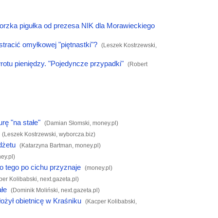
orzka pigułka od prezesa NIK dla Morawieckiego
stracić omyłkowej "piętnastki"?
(Leszek Kostrzewski,
rotu pieniędzy. "Pojedyncze przypadki"
(Robert
ę "na stałe"
(Damian Słomski,
money.pl
)
(Leszek Kostrzewski,
wyborcza.biz
)
dżetu
(Katarzyna Bartman,
money.pl
)
ey.pl
)
do tego po cichu przyznaje
(
money.pl
)
per Kolibabski,
next.gazeta.pl
)
łe
(Dominik Moliński,
next.gazeta.pl
)
ożył obietnicę w Kraśniku
(Kacper Kolibabski,