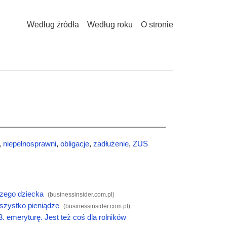
Według źródła
Według roku
O stronie
,
niepełnosprawni
,
obligacje
,
zadłużenie
,
ZUS
szego dziecka
(
businessinsider.com.pl
)
wszystko pieniądze
(
businessinsider.com.pl
)
. emeryturę. Jest też coś dla rolników