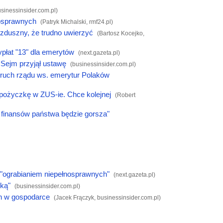
sinessinsider.com.pl
)
nosprawnych
(Patryk Michalski,
rmf24.pl
)
zduszny, że trudno uwierzyć
(Bartosz Kocejko,
płat "13" dla emerytów
(
next.gazeta.pl
)
 Sejm przyjął ustawę
(
businessinsider.com.pl
)
y ruch rządu ws. emerytur Polaków
 pożyczkę w ZUS-ie. Chce kolejnej
(Robert
a finansów państwa będzie gorsza"
d "ograbianiem niepełnosprawnych"
(
next.gazeta.pl
)
ską"
(
businessinsider.com.pl
)
an w gospodarce
(Jacek Frączyk,
businessinsider.com.pl
)