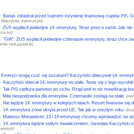
Banaś zdradzał przed Sejmem inżynierię finansową rządów PiS. G
:
r Miączyński,
wyborcza.biz
)
ZUS wypłacił podwójne 14. emerytury. Teraz prosi o zwrot. Jak nie 
:
cza.biz
)
"GW": ZUS wypłacił podwójne czternaste emerytury, teraz chce zw
:
erski,
next.gazeta.pl
)
Emeryci mogą czuć się oszukani? Kaczyński obiecywał 14. emerytur
Kaczyński obiecał 14. emeryturę na stałe. Teraz się z tego wycofał
:
Tak PiS zadłuża państwo po cichu. Rząd woli to niż nowelizację bu
:
Miła niespodzianka dla emerytów. Czternastki zostają na stałe
:
(
mon
Nie będzie 14. emerytury w kolejnych latach. Resort finansów się 
:
14. emerytura znów ukryta przed UE. Tak jak w zeszłym roku
:
(Kac
Mateusz Morawiecki: 13 i 14 emeryturę chcemy wprowadzić na sta
:
14. emerytura będzie stałym świadczeniem. Jarosław Kaczyński zł
:
gazeta.pl
)