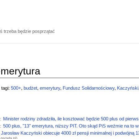
ś trzeba będzie posprzątać
emerytura
tagi:
500+
,
budżet
,
emerytury
,
Fundusz Solidarnościowy
,
Kaczyński
Minister rodziny zdradziła, ile kosztować będzie 500 plus od pierw
:
500 plus, "13" emerytura, niższy PIT. Oto skąd PiS weźmie na to 
:
Jarosław Kaczyński obiecuje 4000 zł pensji minimalnej i podwójną 13
.gazeta.pl
)