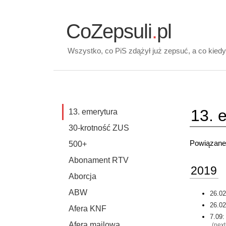
CoZepsuli
.
pl
Wszystko, co PiS zdążył już zepsuć, a co kiedy
13. 
13. emerytura
30-krotność ZUS
Powiązane 
500+
Abonament RTV
2019
Aborcja
ABW
26.02
26.02
Afera KNF
7.09:
Afera mailowa
(
next