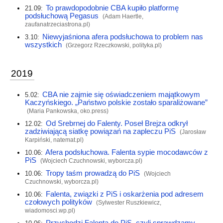
To prawdopodobnie CBA kupiło platformę
21.09:
podsłuchową Pegasus
(Adam Haertle,
zaufanatrzeciastrona.pl
)
Niewyjaśniona afera podsłuchowa to problem nas
3.10:
wszystkich
(Grzegorz Rzeczkowski,
polityka.pl
)
2019
CBA nie zajmie się oświadczeniem majątkowym
5.02:
Kaczyńskiego. „Państwo polskie zostało sparaliżowane”
(Maria Pankowska,
oko.press
)
Od Srebrnej do Falenty. Poseł Brejza odkrył
12.02:
zadziwiającą siatkę powiązań na zapleczu PiS
(Jarosław
Karpiński,
natemat.pl
)
Afera podsłuchowa. Falenta sypie mocodawców z
10.06:
PiS
(Wojciech Czuchnowski,
wyborcza.pl
)
Tropy taśm prowadzą do PiS
10.06:
(Wojciech
Czuchnowski,
wyborcza.pl
)
Falenta, związki z PiS i oskarżenia pod adresem
10.06:
czołowych polityków
(Sylwester Ruszkiewicz,
wiadomosci.wp.pl
)
Przychodzi Falenta do PiS, czyli sprawdzamy