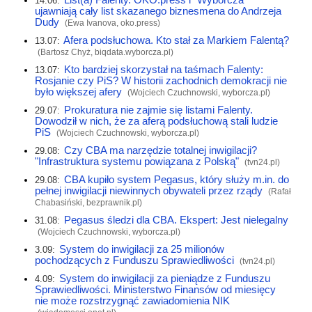
14.06:
ujawniają cały list skazanego biznesmena do Andrzeja
Dudy
(Ewa Ivanova,
oko.press
)
Afera podsłuchowa. Kto stał za Markiem Falentą?
13.07:
(Bartosz Chyż,
biqdata.wyborcza.pl
)
Kto bardziej skorzystał na taśmach Falenty:
13.07:
Rosjanie czy PiS? W historii zachodnich demokracji nie
było większej afery
(Wojciech Czuchnowski,
wyborcza.pl
)
Prokuratura nie zajmie się listami Falenty.
29.07:
Dowodził w nich, że za aferą podsłuchową stali ludzie
PiS
(Wojciech Czuchnowski,
wyborcza.pl
)
Czy CBA ma narzędzie totalnej inwigilacji?
29.08:
"Infrastruktura systemu powiązana z Polską"
(
tvn24.pl
)
CBA kupiło system Pegasus, który służy m.in. do
29.08:
pełnej inwigilacji niewinnych obywateli przez rządy
(Rafał
Chabasiński,
bezprawnik.pl
)
Pegasus śledzi dla CBA. Ekspert: Jest nielegalny
31.08:
(Wojciech Czuchnowski,
wyborcza.pl
)
System do inwigilacji za 25 milionów
3.09:
pochodzących z Funduszu Sprawiedliwości
(
tvn24.pl
)
System do inwigilacji za pieniądze z Funduszu
4.09:
Sprawiedliwości. Ministerstwo Finansów od miesięcy
nie może rozstrzygnąć zawiadomienia NIK