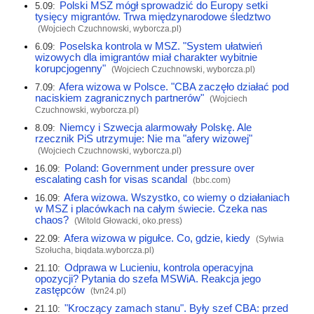
Polski MSZ mógł sprowadzić do Europy setki
5.09:
tysięcy migrantów. Trwa międzynarodowe śledztwo
(Wojciech Czuchnowski,
wyborcza.pl
)
Poselska kontrola w MSZ. "System ułatwień
6.09:
wizowych dla imigrantów miał charakter wybitnie
korupcjogenny"
(Wojciech Czuchnowski,
wyborcza.pl
)
Afera wizowa w Polsce. "CBA zaczęło działać pod
7.09:
naciskiem zagranicznych partnerów"
(Wojciech
Czuchnowski,
wyborcza.pl
)
Niemcy i Szwecja alarmowały Polskę. Ale
8.09:
rzecznik PiS utrzymuje: Nie ma "afery wizowej"
(Wojciech Czuchnowski,
wyborcza.pl
)
Poland: Government under pressure over
16.09:
escalating cash for visas scandal
(
bbc.com
)
Afera wizowa. Wszystko, co wiemy o działaniach
16.09:
w MSZ i placówkach na całym świecie. Czeka nas
chaos?
(Witold Głowacki,
oko.press
)
Afera wizowa w pigułce. Co, gdzie, kiedy
22.09:
(Sylwia
Szołucha,
biqdata.wyborcza.pl
)
Odprawa w Lucieniu, kontrola operacyjna
21.10:
opozycji? Pytania do szefa MSWiA. Reakcja jego
zastępców
(
tvn24.pl
)
"Kroczący zamach stanu". Były szef CBA: przed
21.10: