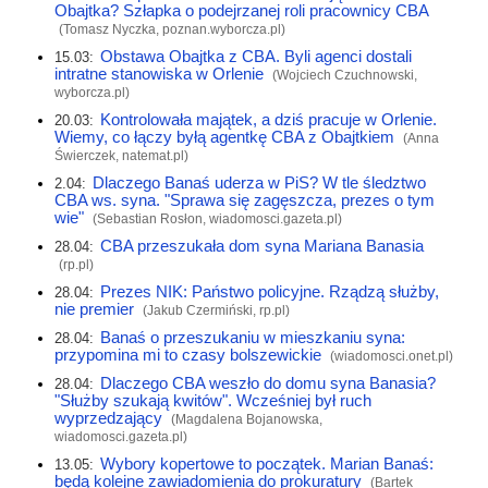
Obajtka? Szłapka o podejrzanej roli pracownicy CBA
(Tomasz Nyczka,
poznan.wyborcza.pl
)
Obstawa Obajtka z CBA. Byli agenci dostali
15.03:
intratne stanowiska w Orlenie
(Wojciech Czuchnowski,
wyborcza.pl
)
Kontrolowała majątek, a dziś pracuje w Orlenie.
20.03:
Wiemy, co łączy byłą agentkę CBA z Obajtkiem
(Anna
Świerczek,
natemat.pl
)
Dlaczego Banaś uderza w PiS? W tle śledztwo
2.04:
CBA ws. syna. "Sprawa się zagęszcza, prezes o tym
wie"
(Sebastian Rosłon,
wiadomosci.gazeta.pl
)
CBA przeszukała dom syna Mariana Banasia
28.04:
(
rp.pl
)
Prezes NIK: Państwo policyjne. Rządzą służby,
28.04:
nie premier
(Jakub Czermiński,
rp.pl
)
Banaś o przeszukaniu w mieszkaniu syna:
28.04:
przypomina mi to czasy bolszewickie
(
wiadomosci.onet.pl
)
Dlaczego CBA weszło do domu syna Banasia?
28.04:
"Służby szukają kwitów". Wcześniej był ruch
wyprzedzający
(Magdalena Bojanowska,
wiadomosci.gazeta.pl
)
Wybory kopertowe to początek. Marian Banaś:
13.05:
będą kolejne zawiadomienia do prokuratury
(Bartek