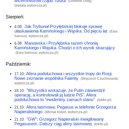
wiceministrów rządu Tuska
(Dominik Uhlig,
biqdata.wyborcza.pl
)
Sierpień:
Jak Trybunał Przyłębskiej blokuje sprawę
4.08:
ułaskawienia Kamińskiego i Wąsika. Od pięciu lat
(Ewa
Ivanova,
wyborcza.pl
)
Manowska i Przyłębska razem chronią
6.08:
Kamińskiego i Wąsika. Chodzi o ich wyrok skazujący
(Ewa Ivanova,
wyborcza.pl
)
Październik:
Afera podsłuchowa i wszystkie tropy do Rosji.
17.10:
Nowe zeznanie wspólnika Falenty
(Wojciech Czuchnowski,
wyborcza.pl
)
"Wszystko wskazuje, że Putin zatwierdził
18.10:
operację, a kontrolowali ją ludzie PiS". Afera
podsłuchowa to "ewidentny zamach stanu"
(
tokfm.pl
)
Afera taśmowa. Pegasus w telefonie Grzegorza
21.10:
Napieralskiego
(Michał Kokot,
wyborcza.pl
)
"GW": Grzegorz Napieralski inwigilowany
21.10:
Pegasusem. Dalszy ciąg afery taśmowej
(
tokfm.pl
)