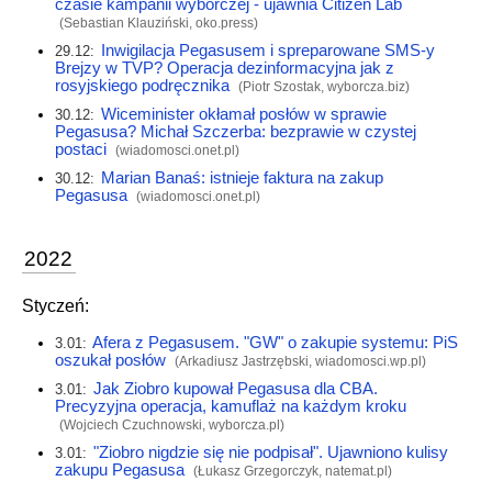
czasie kampanii wyborczej - ujawnia Citizen Lab
(Sebastian Klauziński,
oko.press
)
Inwigilacja Pegasusem i spreparowane SMS-y
29.12:
Brejzy w TVP? Operacja dezinformacyjna jak z
rosyjskiego podręcznika
(Piotr Szostak,
wyborcza.biz
)
Wiceminister okłamał posłów w sprawie
30.12:
Pegasusa? Michał Szczerba: bezprawie w czystej
postaci
(
wiadomosci.onet.pl
)
Marian Banaś: istnieje faktura na zakup
30.12:
Pegasusa
(
wiadomosci.onet.pl
)
2022
Styczeń:
Afera z Pegasusem. "GW" o zakupie systemu: PiS
3.01:
oszukał posłów
(Arkadiusz Jastrzębski,
wiadomosci.wp.pl
)
Jak Ziobro kupował Pegasusa dla CBA.
3.01:
Precyzyjna operacja, kamuflaż na każdym kroku
(Wojciech Czuchnowski,
wyborcza.pl
)
"Ziobro nigdzie się nie podpisał". Ujawniono kulisy
3.01:
zakupu Pegasusa
(Łukasz Grzegorczyk,
natemat.pl
)