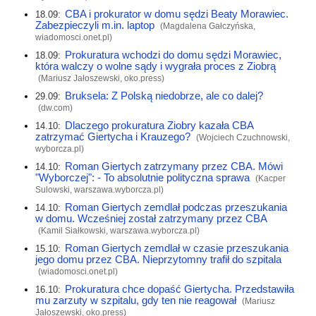
CBA i prokurator w domu sędzi Beaty Morawiec.
18.09:
Zabezpieczyli m.in. laptop
(Magdalena Gałczyńska,
wiadomosci.onet.pl
)
Prokuratura wchodzi do domu sędzi Morawiec,
18.09:
która walczy o wolne sądy i wygrała proces z Ziobrą
(Mariusz Jałoszewski,
oko.press
)
Bruksela: Z Polską niedobrze, ale co dalej?
29.09:
(
dw.com
)
Dlaczego prokuratura Ziobry kazała CBA
14.10:
zatrzymać Giertycha i Krauzego?
(Wojciech Czuchnowski,
wyborcza.pl
)
Roman Giertych zatrzymany przez CBA. Mówi
14.10:
"Wyborczej": - To absolutnie polityczna sprawa
(Kacper
Sulowski,
warszawa.wyborcza.pl
)
Roman Giertych zemdlał podczas przeszukania
14.10:
w domu. Wcześniej został zatrzymany przez CBA
(Kamil Siałkowski,
warszawa.wyborcza.pl
)
Roman Giertych zemdlał w czasie przeszukania
15.10:
jego domu przez CBA. Nieprzytomny trafił do szpitala
(
wiadomosci.onet.pl
)
Prokuratura chce dopaść Giertycha. Przedstawiła
16.10:
mu zarzuty w szpitalu, gdy ten nie reagował
(Mariusz
Jałoszewski,
oko.press
)