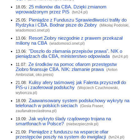
25 milionów dla CBA. Dzięki zmianom
18.05:
wprowadzonym przez PiS
(
tvn24.pl
)
Pieniądze z Funduszu Sprawiedliwości trafiły do
25.05:
Rydzyka i CBA. Bodnar pisze do Ziobry
(Mikołaj Podolski,
wiadomosci.onet.pl
)
Resort Ziobry niezgodnie z prawem przekazał
13.06:
miliony na CBA
(
wiadomosci.onet.pl
)
"Doszło do złamania przepisów prawa". NIK o
13.06:
pieniądzach dla CBA, ministerstwo odpowiada
(
tvn24.pl
)
Ze środków na pomoc ofiarom przestępstw
11.07:
Ziobro finansuje CBA. NIK: złamanie prawa
(Anton
Ambroziak,
oko.press
)
Kulisy afery taśmowej: jak Falenta przyszedł do
21.08:
PiS-u i zaoferował podsłuchy
(Wojciech Czuchnowski,
wyborcza.pl
)
Zaawansowany system podsłuchowy wykryty na
18.09:
telefonach w polskich sieciach
(Gosia Fraser,
zaufanatrzeciastrona.pl
)
Jak wykryto ślady rządowego trojana na
19.09:
smartfonach w Polsce?
(
niebezpiecznik.pl
)
Pieniądze z funduszu na wsparcie ofiar
21.09:
przestępców poszły na system do inwigilacji
(
tvn24.pl
)