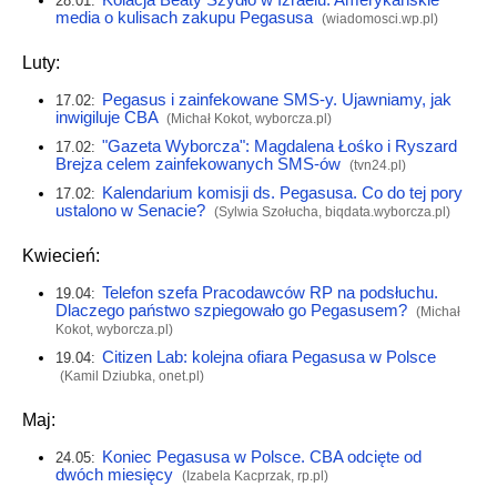
28.01:
media o kulisach zakupu Pegasusa
(
wiadomosci.wp.pl
)
Luty:
Pegasus i zainfekowane SMS-y. Ujawniamy, jak
17.02:
inwigiluje CBA
(Michał Kokot,
wyborcza.pl
)
"Gazeta Wyborcza": Magdalena Łośko i Ryszard
17.02:
Brejza celem zainfekowanych SMS-ów
(
tvn24.pl
)
Kalendarium komisji ds. Pegasusa. Co do tej pory
17.02:
ustalono w Senacie?
(Sylwia Szołucha,
biqdata.wyborcza.pl
)
Kwiecień:
Telefon szefa Pracodawców RP na podsłuchu.
19.04:
Dlaczego państwo szpiegowało go Pegasusem?
(Michał
Kokot,
wyborcza.pl
)
Citizen Lab: kolejna ofiara Pegasusa w Polsce
19.04:
(Kamil Dziubka,
onet.pl
)
Maj:
Koniec Pegasusa w Polsce. CBA odcięte od
24.05:
dwóch miesięcy
(Izabela Kacprzak,
rp.pl
)