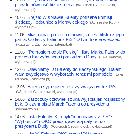
10.06:
prawdomówność biznesmena
(Wojciech Czuchnowski,
wyborcza.pl
)
Brejza: W sprawie Falenty potrzeba komisji
10.06:
śledczej. I odsunięcia Morawieckiego
(Agnieszka Kublik,
wyborcza.pl
)
Miał nagrać prezesa i mówić, że jest blisko z jego
11.06:
partią. Co łączy Falentę z PiS? O tym trzeba wiedzieć
(Katarzyna Zuchowicz,
natemat.pl
)
"Pomogłem odbić Polskę" - listy Marka Falenty do
12.06:
prezesa Kaczyńskiego i prezydenta Dudy
(Ewa Ivanova,
wyborcza.pl
)
Ujawniamy list Falenty do Kaczyńskiego: Dałem
12.06:
wam zwycięstwo w wyborach, teraz mi pomóżcie
(Ewa
Ivanova,
wyborcza.pl
)
Falenta sypie dziennikarzy związanych z PiS
13.06:
(Wojciech Czuchnowski,
wyborcza.pl
)
Zaszczuty człowiek szuka wyjścia jak rozjuszony
14.06:
byk. O czym pisał Marek Falenta do prezydenta
(
wyborcza.pl
)
Lista Falenty. Kim byli "mocodawcy z PiS"?
14.06:
"Wyborcza" i OKO.press ujawniają cały list do
prezydenta Dudy
(Wojciech Czuchnowski,
wyborcza.pl
)
List(a) Falenty. OKO.press i "Wyborcza"