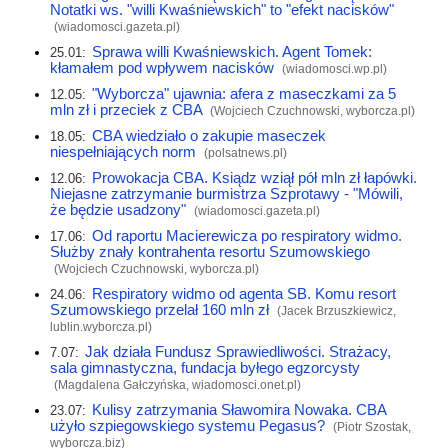
Notatki ws. "willi Kwaśniewskich" to "efekt nacisków"
(
wiadomosci.gazeta.pl
)
Sprawa willi Kwaśniewskich. Agent Tomek:
25.01:
kłamałem pod wpływem nacisków
(
wiadomosci.wp.pl
)
"Wyborcza" ujawnia: afera z maseczkami za 5
12.05:
mln zł i przeciek z CBA
(Wojciech Czuchnowski,
wyborcza.pl
)
CBA wiedziało o zakupie maseczek
18.05:
niespełniających norm
(
polsatnews.pl
)
Prowokacja CBA. Ksiądz wziął pół mln zł łapówki.
12.06:
Niejasne zatrzymanie burmistrza Szprotawy - "Mówili,
że będzie usadzony"
(
wiadomosci.gazeta.pl
)
Od raportu Macierewicza po respiratory widmo.
17.06:
Służby znały kontrahenta resortu Szumowskiego
(Wojciech Czuchnowski,
wyborcza.pl
)
Respiratory widmo od agenta SB. Komu resort
24.06:
Szumowskiego przelał 160 mln zł
(Jacek Brzuszkiewicz,
lublin.wyborcza.pl
)
Jak działa Fundusz Sprawiedliwości. Strażacy,
7.07:
sala gimnastyczna, fundacja byłego egzorcysty
(Magdalena Gałczyńska,
wiadomosci.onet.pl
)
Kulisy zatrzymania Sławomira Nowaka. CBA
23.07:
użyło szpiegowskiego systemu Pegasus?
(Piotr Szostak,
wyborcza.biz
)