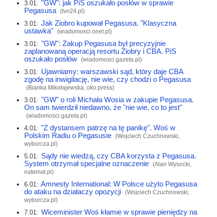
"GW": jak PiS oszukało posłów w sprawie
3.01:
Pegasusa
(
tvn24.pl
)
Jak Ziobro kupował Pegasusa. "Klasyczna
3.01:
ustawka"
(
wiadomosci.onet.pl
)
"GW": Zakup Pegasusa był precyzyjnie
3.01:
zaplanowaną operacją resortu Ziobry i CBA. PiS
oszukało posłów
(
wiadomosci.gazeta.pl
)
Ujawniamy: warszawski sąd, który daje CBA
3.01:
zgodę na inwigilację, nie wie, czy chodzi o Pegasusa
(Bianka Mikołajewska,
oko.press
)
"GW" o roli Michała Wosia w zakupie Pegasusa.
3.01:
On sam twierdził niedawno, że "nie wie, co to jest"
(
wiadomosci.gazeta.pl
)
"Z dystansem patrzę na tę panikę". Woś w
4.01:
Polskim Radiu o Pegasusie
(Wojciech Czuchnowski,
wyborcza.pl
)
Sądy nie wiedzą, czy CBA korzysta z Pegasusa.
5.01:
System otrzymał specjalne oznaczenie
(Alan Wysocki,
natemat.pl
)
Amnesty International: W Polsce użyto Pegasusa
6.01:
do ataku na działaczy opozycji
(Wojciech Czuchnowski,
wyborcza.pl
)
Wiceminister Woś kłamie w sprawie pieniędzy na
7.01: