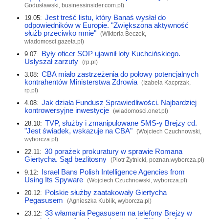
Godusławski,
businessinsider.com.pl
)
Jest treść listu, który Banaś wysłał do
19.05:
odpowiedników w Europie. "Zwiększona aktywność
służb przeciwko mnie"
(Wiktoria Beczek,
wiadomosci.gazeta.pl
)
Były oficer SOP ujawnił loty Kuchcińskiego.
9.07:
Usłyszał zarzuty
(
rp.pl
)
CBA miało zastrzeżenia do połowy potencjalnych
3.08:
kontrahentów Ministerstwa Zdrowia
(Izabela Kacprzak,
rp.pl
)
Jak działa Fundusz Sprawiedliwości. Najbardziej
4.08:
kontrowersyjne inwestycje
(
wiadomosci.onet.pl
)
TVP, służby i zmanipulowane SMS-y Brejzy cd.
28.10:
"Jest świadek, wskazuje na CBA"
(Wojciech Czuchnowski,
wyborcza.pl
)
30 porażek prokuratury w sprawie Romana
22.11:
Giertycha. Sąd bezlitosny
(Piotr Żytnicki,
poznan.wyborcza.pl
)
Israel Bans Polish Intelligence Agencies from
9.12:
Using Its Spyware
(Wojciech Czuchnowski,
wyborcza.pl
)
Polskie służby zaatakowały Giertycha
20.12:
Pegasusem
(Agnieszka Kublik,
wyborcza.pl
)
33 włamania Pegasusem na telefony Brejzy w
23.12: