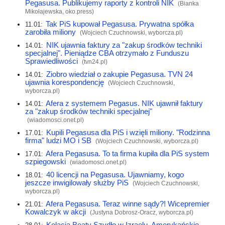
Pegasusa. Publikujemy raporty z kontroli NIK
(Bianka
Mikołajewska,
oko.press
)
Tak PiS kupował Pegasusa. Prywatna spółka
11.01:
zarobiła miliony
(Wojciech Czuchnowski,
wyborcza.pl
)
NIK ujawnia faktury za "zakup środków techniki
14.01:
specjalnej". Pieniądze CBA otrzymało z Funduszu
Sprawiedliwości
(
tvn24.pl
)
Ziobro wiedział o zakupie Pegasusa. TVN 24
14.01:
ujawnia korespondencję
(Wojciech Czuchnowski,
wyborcza.pl
)
Afera z systemem Pegasus. NIK ujawnił faktury
14.01:
za "zakup środków techniki specjalnej"
(
wiadomosci.onet.pl
)
Kupili Pegasusa dla PiS i wzięli miliony. "Rodzinna
17.01:
firma" ludzi MO i SB
(Wojciech Czuchnowski,
wyborcza.pl
)
Afera Pegasusa. To ta firma kupiła dla PiS system
17.01:
szpiegowski
(
wiadomosci.onet.pl
)
40 licencji na Pegasusa. Ujawniamy, kogo
18.01:
jeszcze inwigilowały służby PiS
(Wojciech Czuchnowski,
wyborcza.pl
)
Afera Pegasusa. Teraz winne sądy?! Wicepremier
21.01:
Kowalczyk w akcji
(Justyna Dobrosz-Oracz,
wyborcza.pl
)
Kolacja Beaty Szydło w Izraelu. Amerykańskie