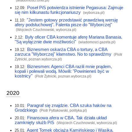
(
wiadomosci.onet.pl
)
Poseł PiS potwierdza istnienie Pegasusa: Zajmuje
12.09:
się nim kilkunastu funkcjonariuszy
(
wyborcza.pl
)
"Jestem gotowy przedstawić prawdziwą wersję
11.10:
afery podsłuchowej". Falenta pisze do "Wyborczej"
(Wojciech Czuchnowski,
wyborcza.pl
)
Były oficer CBA komentuje aferę Mariana Banasia.
2.12:
"Są wyłącznie dwie możliwości"
(
wiadomosci.gazeta.pl
)
Biznesmen oskarża CBA o tortury, a CBA
19.12:
zarzuca "Wyborczej" kłamstwo. No to sprawdźmy
(Piotr
Żytnicki,
poznan.wyborcza.pl
)
Biznesmen: Agenci CBA razili mnie prądem,
19.12:
kopali i polewali wodą. Mówili: "Powinieneś być w
kostnicy"
(Piotr Żytnicki,
poznan.wyborcza.pl
)
2020
Paragraf się znajdzie. CBA szuka haków na
10.01:
Grodzkiego
(Piotr Pytlakowski,
polityka.pl
)
Finansowa afera w CBA. Tak działa układ
20.01:
zamknięty służb PiS
(Wojciech Czuchnowski,
wyborcza.pl
)
Agent Tomek obciąża Kamińskiego i Wąsika.
25.01: