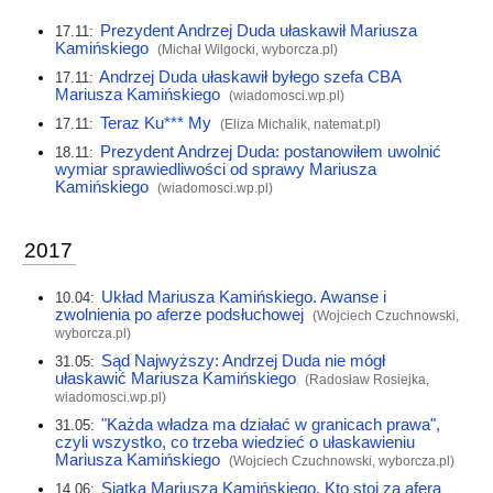
Prezydent Andrzej Duda ułaskawił Mariusza
17.11:
Kamińskiego
(Michał Wilgocki,
wyborcza.pl
)
Andrzej Duda ułaskawił byłego szefa CBA
17.11:
Mariusza Kamińskiego
(
wiadomosci.wp.pl
)
Teraz Ku*** My
17.11:
(Eliza Michalik,
natemat.pl
)
Prezydent Andrzej Duda: postanowiłem uwolnić
18.11:
wymiar sprawiedliwości od sprawy Mariusza
Kamińskiego
(
wiadomosci.wp.pl
)
2017
Układ Mariusza Kamińskiego. Awanse i
10.04:
zwolnienia po aferze podsłuchowej
(Wojciech Czuchnowski,
wyborcza.pl
)
Sąd Najwyższy: Andrzej Duda nie mógł
31.05:
ułaskawić Mariusza Kamińskiego
(Radosław Rosiejka,
wiadomosci.wp.pl
)
"Każda władza ma działać w granicach prawa",
31.05:
czyli wszystko, co trzeba wiedzieć o ułaskawieniu
Mariusza Kamińskiego
(Wojciech Czuchnowski,
wyborcza.pl
)
Siatka Mariusza Kamińskiego. Kto stoi za aferą
14.06: