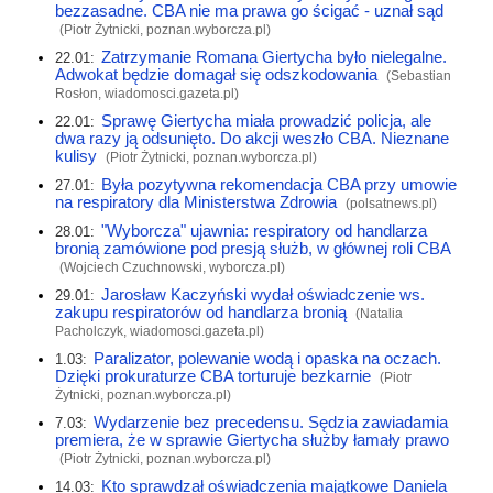
bezzasadne. CBA nie ma prawa go ścigać - uznał sąd
(Piotr Żytnicki,
poznan.wyborcza.pl
)
Zatrzymanie Romana Giertycha było nielegalne.
22.01:
Adwokat będzie domagał się odszkodowania
(Sebastian
Rosłon,
wiadomosci.gazeta.pl
)
Sprawę Giertycha miała prowadzić policja, ale
22.01:
dwa razy ją odsunięto. Do akcji weszło CBA. Nieznane
kulisy
(Piotr Żytnicki,
poznan.wyborcza.pl
)
Była pozytywna rekomendacja CBA przy umowie
27.01:
na respiratory dla Ministerstwa Zdrowia
(
polsatnews.pl
)
"Wyborcza" ujawnia: respiratory od handlarza
28.01:
bronią zamówione pod presją służb, w głównej roli CBA
(Wojciech Czuchnowski,
wyborcza.pl
)
Jarosław Kaczyński wydał oświadczenie ws.
29.01:
zakupu respiratorów od handlarza bronią
(Natalia
Pacholczyk,
wiadomosci.gazeta.pl
)
Paralizator, polewanie wodą i opaska na oczach.
1.03:
Dzięki prokuraturze CBA torturuje bezkarnie
(Piotr
Żytnicki,
poznan.wyborcza.pl
)
Wydarzenie bez precedensu. Sędzia zawiadamia
7.03:
premiera, że w sprawie Giertycha służby łamały prawo
(Piotr Żytnicki,
poznan.wyborcza.pl
)
Kto sprawdzał oświadczenia majątkowe Daniela
14.03: