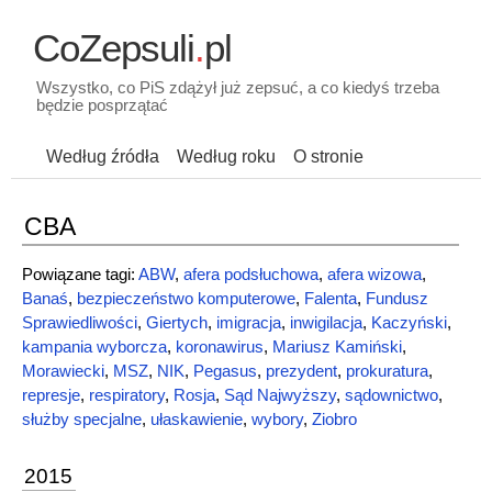
CoZepsuli
.
pl
Wszystko, co PiS zdążył już zepsuć, a co kiedyś trzeba
będzie posprzątać
Według źródła
Według roku
O stronie
CBA
Powiązane tagi:
ABW
,
afera podsłuchowa
,
afera wizowa
,
Banaś
,
bezpieczeństwo komputerowe
,
Falenta
,
Fundusz
Sprawiedliwości
,
Giertych
,
imigracja
,
inwigilacja
,
Kaczyński
,
kampania wyborcza
,
koronawirus
,
Mariusz Kamiński
,
Morawiecki
,
MSZ
,
NIK
,
Pegasus
,
prezydent
,
prokuratura
,
represje
,
respiratory
,
Rosja
,
Sąd Najwyższy
,
sądownictwo
,
służby specjalne
,
ułaskawienie
,
wybory
,
Ziobro
2015