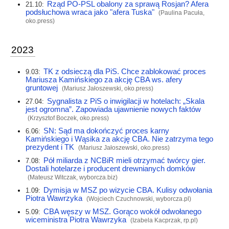
Rząd PO-PSL obalony za sprawą Rosjan? Afera
21.10:
podsłuchowa wraca jako "afera Tuska"
(Paulina Pacuła,
oko.press
)
2023
TK z odsieczą dla PiS. Chce zablokować proces
9.03:
Mariusza Kamińskiego za akcję CBA ws. afery
gruntowej
(Mariusz Jałoszewski,
oko.press
)
Sygnalista z PiS o inwigilacji w hotelach: „Skala
27.04:
jest ogromna”. Zapowiada ujawnienie nowych faktów
(Krzysztof Boczek,
oko.press
)
SN: Sąd ma dokończyć proces karny
6.06:
Kamińskiego i Wąsika za akcję CBA. Nie zatrzyma tego
prezydent i TK
(Mariusz Jałoszewski,
oko.press
)
Pół miliarda z NCBiR mieli otrzymać twórcy gier.
7.08:
Dostali hotelarze i producent drewnianych domków
(Mateusz Witczak,
wyborcza.biz
)
Dymisja w MSZ po wizycie CBA. Kulisy odwołania
1.09:
Piotra Wawrzyka
(Wojciech Czuchnowski,
wyborcza.pl
)
CBA węszy w MSZ. Gorąco wokół odwołanego
5.09:
wiceministra Piotra Wawrzyka
(Izabela Kacprzak,
rp.pl
)