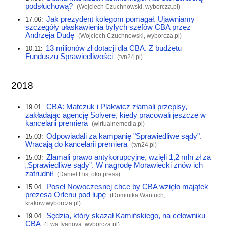
podsłuchową?
(Wojciech Czuchnowski,
wyborcza.pl
)
Jak prezydent kolegom pomagał. Ujawniamy
17.06:
szczegóły ułaskawienia byłych szefów CBA przez
Andrzeja Dudę
(Wojciech Czuchnowski,
wyborcza.pl
)
13 milionów zł dotacji dla CBA. Z budżetu
10.11:
Funduszu Sprawiedliwości
(
tvn24.pl
)
2018
CBA: Matczuk i Plakwicz złamali przepisy,
19.01:
zakładając agencję Solvere, kiedy pracowali jeszcze w
kancelarii premiera
(
wirtualnemedia.pl
)
Odpowiadali za kampanię "Sprawiedliwe sądy".
15.03:
Wracają do kancelarii premiera
(
tvn24.pl
)
Złamali prawo antykorupcyjne, wzięli 1,2 mln zł za
15.03:
„Sprawiedliwe sądy”. W nagrodę Morawiecki znów ich
zatrudnił
(Daniel Flis,
oko.press
)
Poseł Nowoczesnej chce by CBA wzięło majątek
15.04:
prezesa Orlenu pod lupę
(Dominika Wantuch,
krakow.wyborcza.pl
)
Sędzia, który skazał Kamińskiego, na celowniku
19.04:
CBA
(Ewa Ivanova,
wyborcza.pl
)