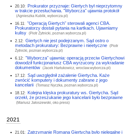
Prokurator przyznaje: Giertych był nieprzytomny
20.10:
w trakcie przesłuchania. "Wyborcza" ujawnia protokół
(Agnieszka Kublik,
wyborcza.pl
)
"Operacją Giertych" sterowali agenci CBA.
16.11:
Prokuratorzy dostali pytania na kartkach. Ujawniamy
kulisy
(Piotr Żytnicki,
poznan.wyborcza.pl
)
Giertych nie jest podejrzanym. Sąd ostro o
2.12:
metodach prokuratury: Bezprawne i nieetyczne
(Piotr
Żytnicki,
poznan.wyborcza.pl
)
"Wyborcza" ujawnia: operacją przeciw Giertychowi
6.12:
dowodził funkcjonariusz CBA wyrzucony za wykradanie
dokumentów
(Jacek Harłukowicz,
wroclaw.wyborcza.pl
)
Sąd uwzględnił zażalenie Giertycha. Każe
17.12:
zwrócić komputery i dokumenty zabrane z jego
kancelarii
(Tomasz Nyczka,
poznan.wyborcza.pl
)
Kolejna klęska prokuratury ws. Giertycha. Sąd
18.12:
orzekł, że przeszukanie jego kancelarii było bezprawne
(Mariusz Jałoszewski,
oko.press
)
2021
Zatrzymanie Romana Giertycha było nielegalne i
21.01: