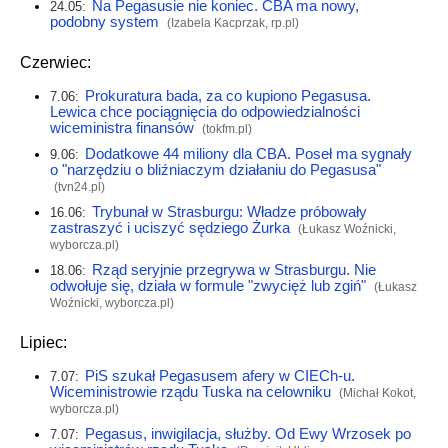
Na Pegasusie nie koniec. CBA ma nowy,
24.05:
podobny system
(Izabela Kacprzak,
rp.pl
)
Czerwiec:
Prokuratura bada, za co kupiono Pegasusa.
7.06:
Lewica chce pociągnięcia do odpowiedzialności
wiceministra finansów
(
tokfm.pl
)
Dodatkowe 44 miliony dla CBA. Poseł ma sygnały
9.06:
o "narzędziu o bliźniaczym działaniu do Pegasusa"
(
tvn24.pl
)
Trybunał w Strasburgu: Władze próbowały
16.06:
zastraszyć i uciszyć sędziego Żurka
(Łukasz Woźnicki,
wyborcza.pl
)
Rząd seryjnie przegrywa w Strasburgu. Nie
18.06:
odwołuje się, działa w formule "zwycięż lub zgiń"
(Łukasz
Woźnicki,
wyborcza.pl
)
Lipiec:
PiS szukał Pegasusem afery w CIECh-u.
7.07:
Wiceministrowie rządu Tuska na celowniku
(Michał Kokot,
wyborcza.pl
)
Pegasus, inwigilacja, służby. Od Ewy Wrzosek po
7.07: