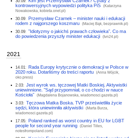
Kim jest Przemysław Czarnek? Cytaty z
30.09:
kontrowersyjnych wypowiedzi polityka PiS
(Katarzyna
Nowakowska,
kobieta.onet.pl
)
Przemysław Czarnek – minister nauki i edukacji
30.09:
rodem z najgorszego koszmaru
(Maciej Bąk,
bezprawnik.pl
)
"Idiotyzmy o jakichś prawach człowieka". Co ma
30.09:
do powiedzenia przyszły minister edukacji
(
tvn24.pl
)
2021
Rada Europy krytycznie o demokracji w Polsce w
14.01:
2020 roku. Dotarliśmy do treści raportu
(Anna Wójcik,
oko.press
)
Jest wyrok ws. tęczowej Matki Boskiej. Aktywistki
2.03:
uniewinnione. "Sąd przypomniał, o co chodzi w nauce
Kościoła"
(Magdalena Bojanowska,
wiadomosci.gazeta.pl
)
Tęczowa Matka Boska. TVP prześwietliła życie
3.03:
sędzi, która uniewinniła aktywistki
(Marta Burza,
wiadomosci.gazeta.pl
)
Poland ranked as worst country in EU for LGBT
17.05:
people for second year running
(Daniel Tilles,
notesfrompoland.com
)