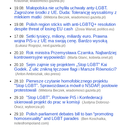
Kraushar,
wiadomosci.gazeta.pl
)
Małopolska nie uchyliła uchwały anty-LGBT.
19.08:
Zagrożone środki z UE. Duda: Tolerancję wyssaliśmy z
mlekiem matki
(Wiktoria Beczek,
wiadomosci.gazeta.pl
)
Polish region sticks with anti-LGBTQ+ resolution
19.08:
despite threat of losing EU cash
(Zosia Wanat,
politico.eu
)
Setki tysięcy, miliony, miliardy euro. Prawna
17.09:
wojna PiS-u z UE ma swoją cenę. Bardzo wysoką
(Łukasz Rogojsz,
next.gazeta.pl
)
Rok ministra Przemysława Czarnka. Najbardziej
20.10:
kontrowersyjne wypowiedzi
(Marta Glanc,
kobieta.onet.pl
)
Sejm zajmie się projektem „Stop LGBT” Kai
20.10:
Godek. Z ulic znikną tęczowe flagi i Marsze Równości?
(Anton Ambroziak,
oko.press
)
Pierwsze czytanie homofobicznego projektu
28.10:
"Stop LGBT". Sprawozdawca mówił o NSDAP, posłowie
protestowali
(Wiktoria Beczek,
wiadomosci.gazeta.pl
)
"Stop LGBT". Posłowie PiS i Konfederacji
29.10:
skierowali projekt do prac w komisji
(Justyna Dobrosz-
Oracz,
wyborcza.pl
)
Polish parliament debates bill to ban “promoting
29.10:
homosexuality” and LGBT parades
(Ben Koschalka,
notesfrompoland.com
)