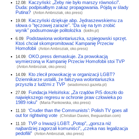
Kaczyński: „Żeby nie było marszy równości”.
12.08:
Duda: podpisałbym zakaz propagowania. Pójdą w ślady
Putina?
(Anton Ambroziak,
oko.press
)
Kaczyński dziękuje abp. Jędraszewskiemu za
19.08:
słowa o "tęczowej zarazie". "Da się na tym zrobić
wynik" podsumowuje politolożka
(
tokfm.pl
)
Podstawiona wolontariuszka, szpiegowski sprzęt.
6.09:
Ktoś chciał skompromitować Kampanię Przeciw
Homofobii
(Anton Ambroziak,
oko.press
)
OKO.press demaskuje. Za prowokacją
14.09:
wymierzoną w Kampanię Przeciw Homofobii stoi TVP
(Anton Ambroziak,
oko.press
)
Kto zlecił prowokację w organizacji LGBT?
14.09:
Dziennikarze ustalili, że fałszywa wolontariuszka
przyszła z ludźmi z TVP
(
wiadomosci.gazeta.pl
)
Fundacja Helsińska: „Za rządów PiS doszło do
27.09:
największego regresu w ochronie praw człowieka po
1989 roku”
(Maria Pankowska,
oko.press
)
‘Cruder than the Communists’: Polish TV goes all
11.10:
out for rightwing vote
(Christian Davies,
theguardian.com
)
TVP o Inwazji LGBT: „Potop”, „gorsza niż
11.10:
najbardziej zagorzali komuniści”, „czeka nas legalizacja
pedofilii”
(Anton Ambroziak,
oko.press
)