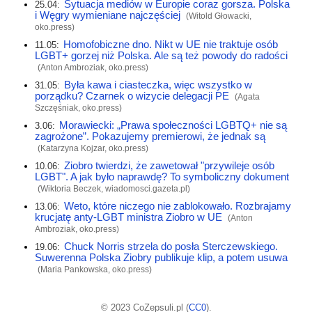
Sytuacja mediów w Europie coraz gorsza. Polska
25.04:
i Węgry wymieniane najczęściej
(Witold Głowacki,
oko.press
)
Homofobiczne dno. Nikt w UE nie traktuje osób
11.05:
LGBT+ gorzej niż Polska. Ale są też powody do radości
(Anton Ambroziak,
oko.press
)
Była kawa i ciasteczka, więc wszystko w
31.05:
porządku? Czarnek o wizycie delegacji PE
(Agata
Szczęśniak,
oko.press
)
Morawiecki: „Prawa społeczności LGBTQ+ nie są
3.06:
zagrożone”. Pokazujemy premierowi, że jednak są
(Katarzyna Kojzar,
oko.press
)
Ziobro twierdzi, że zawetował "przywileje osób
10.06:
LGBT". A jak było naprawdę? To symboliczny dokument
(Wiktoria Beczek,
wiadomosci.gazeta.pl
)
Weto, które niczego nie zablokowało. Rozbrajamy
13.06:
krucjatę anty-LGBT ministra Ziobro w UE
(Anton
Ambroziak,
oko.press
)
Chuck Norris strzela do posła Sterczewskiego.
19.06:
Suwerenna Polska Ziobry publikuje klip, a potem usuwa
(Maria Pankowska,
oko.press
)
© 2023 CoZepsuli.pl (
CC0
).