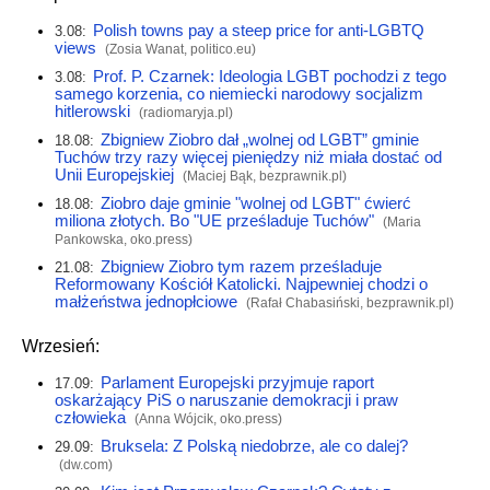
Polish towns pay a steep price for anti-LGBTQ
3.08:
views
(Zosia Wanat,
politico.eu
)
Prof. P. Czarnek: Ideologia LGBT pochodzi z tego
3.08:
samego korzenia, co niemiecki narodowy socjalizm
hitlerowski
(
radiomaryja.pl
)
Zbigniew Ziobro dał „wolnej od LGBT” gminie
18.08:
Tuchów trzy razy więcej pieniędzy niż miała dostać od
Unii Europejskiej
(Maciej Bąk,
bezprawnik.pl
)
Ziobro daje gminie "wolnej od LGBT" ćwierć
18.08:
miliona złotych. Bo "UE prześladuje Tuchów"
(Maria
Pankowska,
oko.press
)
Zbigniew Ziobro tym razem prześladuje
21.08:
Reformowany Kościół Katolicki. Najpewniej chodzi o
małżeństwa jednopłciowe
(Rafał Chabasiński,
bezprawnik.pl
)
Wrzesień:
Parlament Europejski przyjmuje raport
17.09:
oskarżający PiS o naruszanie demokracji i praw
człowieka
(Anna Wójcik,
oko.press
)
Bruksela: Z Polską niedobrze, ale co dalej?
29.09:
(
dw.com
)