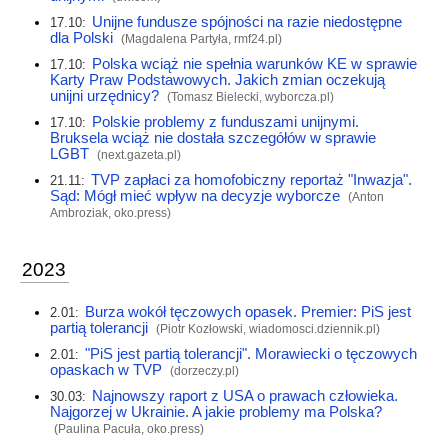
Unijne fundusze spójności na razie niedostępne
17.10:
dla Polski
(Magdalena Partyła,
rmf24.pl
)
Polska wciąż nie spełnia warunków KE w sprawie
17.10:
Karty Praw Podstawowych. Jakich zmian oczekują
unijni urzędnicy?
(Tomasz Bielecki,
wyborcza.pl
)
Polskie problemy z funduszami unijnymi.
17.10:
Bruksela wciąż nie dostała szczegółów w sprawie
LGBT
(
next.gazeta.pl
)
TVP zapłaci za homofobiczny reportaż "Inwazja".
21.11:
Sąd: Mógł mieć wpływ na decyzje wyborcze
(Anton
Ambroziak,
oko.press
)
2023
Burza wokół tęczowych opasek. Premier: PiS jest
2.01:
partią tolerancji
(Piotr Kozłowski,
wiadomosci.dziennik.pl
)
"PiS jest partią tolerancji". Morawiecki o tęczowych
2.01:
opaskach w TVP
(
dorzeczy.pl
)
Najnowszy raport z USA o prawach człowieka.
30.03:
Najgorzej w Ukrainie. A jakie problemy ma Polska?
(Paulina Pacuła,
oko.press
)