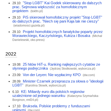
"Stop LGBT" Kai Godek skierowany do dalszych
29.10:
prac. Sejmowa większość za homofobicznym
projektem
(
tokfm.pl
)
PiS skierował homofobiczny projekt "Stop LGBT"
29.10:
do dalszych prac. "Niech się pani Kaja tak nie cieszy"
(
wiadomosci.gazeta.pl
)
Projekt homofobicznych fanatyków poparty przez
29.10:
Morawieckiego, Kaczyńskiego, Kukiza i Bosaka
(Michał
Danielewski,
oko.press
)
2022
25 hitów HiT-u. Ranking najlepszych cytatów ze
19.08:
słynnego podręcznika
(Jędrzej Słodkowski,
wyborcza.pl
)
Von der Leyen: Nie wypłacimy KPO
23.09:
(
dw.com
)
Minister Czarnek przeprasza za słowa o "ideologii
28.09:
LGBT"
(Karolina Słowik,
wyborcza.pl
)
KE: Miliardy euro dla polskich regionów
6.10:
uzależnione od jednego warunku
(Katarzyna Szymańska-
Borginon,
rmf24.pl
)
Bruksela. Polskie problemy z funduszami
17.10:
unijnymi
(
dw.com
)