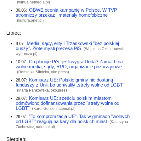
(
wirtualnemedia.pl
)
OBWE ocenia kampanię w Polsce. W TVP
30.06:
stronniczy przekaz i materiały homofobiczne
(
kultura.onet.pl
)
Lipiec:
Media, sądy, elity i Trzaskowski "bez polskiej
9.07:
duszy". Złote myśli prezesa PiS
(Wojciech Czuchnowski,
wyborcza.pl
)
Co planuje PiS, jeśli wygra Duda? Zamach na
10.07:
wolne media, sądy, RPO, organizacje pozarządowe
(Dominika Sitnicka,
oko.press
)
Komisarz UE: Polskie gminy nie dostaną
28.07:
funduszy z Unii, bo uchwaliły „strefy wolne od LGBT”
(Maria Pankowska,
oko.press
)
Komisarz UE: sześciu polskim miastom
29.07:
odmówiono dofinansowania przez "strefy wolne od
LGBT"
(Karol Górski,
natemat.pl
)
"To kompromitacja UE". Tak w gminach "wolnych
29.07:
od LGBT" reagują na kary dla polskich miast
(Katarzyna
Zuchowicz,
natemat.pl
)
Sierpień: