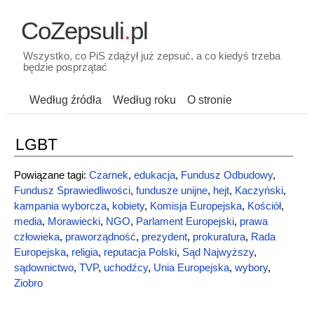
CoZepsuli
.
pl
Wszystko, co PiS zdążył już zepsuć, a co kiedyś trzeba
będzie posprzątać
Według źródła
Według roku
O stronie
LGBT
Powiązane tagi:
Czarnek
,
edukacja
,
Fundusz Odbudowy
,
Fundusz Sprawiedliwości
,
fundusze unijne
,
hejt
,
Kaczyński
,
kampania wyborcza
,
kobiety
,
Komisja Europejska
,
Kościół
,
media
,
Morawiecki
,
NGO
,
Parlament Europejski
,
prawa
człowieka
,
praworządność
,
prezydent
,
prokuratura
,
Rada
Europejska
,
religia
,
reputacja Polski
,
Sąd Najwyższy
,
sądownictwo
,
TVP
,
uchodźcy
,
Unia Europejska
,
wybory
,
Ziobro