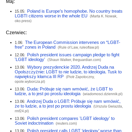
Maj:
Poland is Europe’s homophobe. No country treats
15.05:
LGBTI citizens worse in the whole EU
(Marta K. Nowak,
oko.press
)
Czerwiec:
The European Commission intervenes on “LGBT-
1.06:
free” zones in Poland
(Rule of Law,
ruleoflaw.pl
)
Polish president issues campaign pledge to fight
12.06:
'LGBT ideology'
(Shaun Walker,
theguardian.com
)
Wybory prezydenckie 2020. Andrzej Duda na
13.06:
Opolszczyźnie: LGBT to nie ludzie, to ideologia. Tusk to
największy kłamca III RP
(Piotr Zapotoczny,
opole.wyborcza.pl
)
Duda: Próbuje się nam wmówić, że LGBT to
13.06:
ludzie, a to jest po prostu ideologia
(
wiadomosci.dziennik.pl
)
Andrzej Duda o LGBT: Próbuje się nam wmówić,
13.06:
że to ludzie, a to jest po prostu ideologia
(Urszula Gwiazda,
rmf24.pl
)
Polish president compares 'LGBT ideology' to
13.06:
Soviet indoctrination
(
reuters.com
)
Polish president calls LGBT ‘ideology’ worse than
13.06: