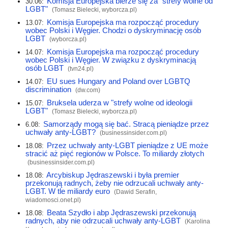
Komisja Europejska bierze się za "strefy wolne od
30.06:
LGBT"
(Tomasz Bielecki,
wyborcza.pl
)
Komisja Europejska ma rozpocząć procedury
13.07:
wobec Polski i Węgier. Chodzi o dyskryminację osób
LGBT
(
wyborcza.pl
)
Komisja Europejska ma rozpocząć procedury
14.07:
wobec Polski i Węgier. W związku z dyskryminacją
osób LGBT
(
tvn24.pl
)
EU sues Hungary and Poland over LGBTQ
14.07:
discrimination
(
dw.com
)
Bruksela uderza w "strefy wolne od ideologii
15.07:
LGBT"
(Tomasz Bielecki,
wyborcza.pl
)
Samorządy mogą się bać. Stracą pieniądze przez
6.08:
uchwały anty-LGBT?
(
businessinsider.com.pl
)
Przez uchwały anty-LGBT pieniądze z UE może
18.08:
stracić aż pięć regionów w Polsce. To miliardy złotych
(
businessinsider.com.pl
)
Arcybiskup Jędraszewski i była premier
18.08:
przekonują radnych, żeby nie odrzucali uchwały anty-
LGBT. W tle miliardy euro
(Dawid Serafin,
wiadomosci.onet.pl
)
Beata Szydło i abp Jędraszewski przekonują
18.08:
radnych, aby nie odrzucali uchwały anty-LGBT
(Karolina