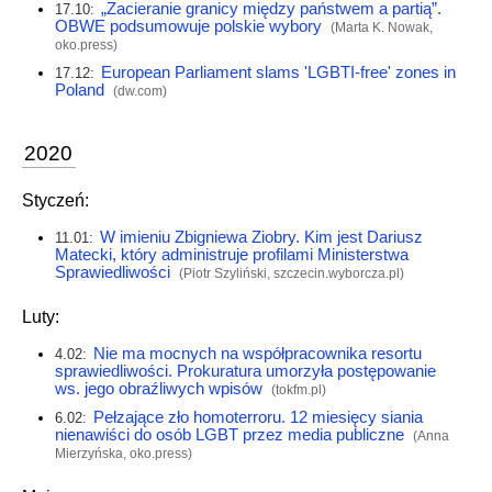
„Zacieranie granicy między państwem a partią”.
17.10:
OBWE podsumowuje polskie wybory
(Marta K. Nowak,
oko.press
)
European Parliament slams 'LGBTI-free' zones in
17.12:
Poland
(
dw.com
)
2020
Styczeń:
W imieniu Zbigniewa Ziobry. Kim jest Dariusz
11.01:
Matecki, który administruje profilami Ministerstwa
Sprawiedliwości
(Piotr Szyliński,
szczecin.wyborcza.pl
)
Luty:
Nie ma mocnych na współpracownika resortu
4.02:
sprawiedliwości. Prokuratura umorzyła postępowanie
ws. jego obraźliwych wpisów
(
tokfm.pl
)
Pełzające zło homoterroru. 12 miesięcy siania
6.02:
nienawiści do osób LGBT przez media publiczne
(Anna
Mierzyńska,
oko.press
)