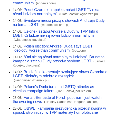
communism
(
apnews.com
)
Poseł Czarnek o społeczności LGBT: "Nie są
14.06:
równi ludziom normalnym"
(Piotr Szostak,
wyborcza.pl
)
Światowe media piszą o słowach Andrzeja Dudy
14.06:
na temat LGBT
(
wiadomosci.onet.pl
)
Członek sztabu Andrzeja Dudy w TVP Info o
14.06:
LGBT: Ci ludzie nie są równi ludziom normalnym
(
wiadomosci.gazeta.pl
)
Polish election: Andrzej Duda says LGBT
14.06:
'ideology' worse than communism
(
bbc.com
)
“Oni nie są równi normalnym ludziom”. Brunatna
14.06:
kampania sztabu Dudy przeciw osobom LGBT
(Bartosz
Kocejko,
oko.press
)
Brudziński komentuje szokujące słowa Czarnka o
14.06:
LGBT: Niektórym odebrało rozsądek
(
wiadomosci.dziennik.pl
)
Poland’s Duda turns to LGBTQ attacks as
14.06:
election campaign falters
(Jan Cienski,
politico.eu
)
For a bitter taste of Polish populism, just watch
25.06:
the evening news
(Timothy Garton Ash,
theguardian.com
)
OBWE: kampania prezydencka przedstawiona w
29.06:
sposób stronniczy, w TVP materiały homofobiczne