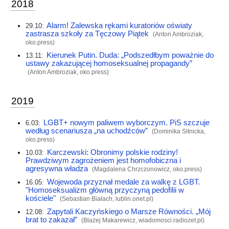
2018
Alarm! Zalewska rękami kuratoriów oświaty
29.10:
zastrasza szkoły za Tęczowy Piątek
(Anton Ambroziak,
oko.press
)
Kierunek Putin. Duda: „Podszedłbym poważnie do
13.11:
ustawy zakazującej homoseksualnej propagandy”
(Anton Ambroziak,
oko.press
)
2019
LGBT+ nowym paliwem wyborczym. PiS szczuje
6.03:
według scenariusza „na uchodźców”
(Dominika Sitnicka,
oko.press
)
Karczewski: Obronimy polskie rodziny!
10.03:
Prawdziwym zagrożeniem jest homofobiczna i
agresywna władza
(Magdalena Chrzczonowicz,
oko.press
)
Wojewoda przyznał medale za walkę z LGBT.
16.05:
"Homoseksualizm główną przyczyną pedofilii w
kościele"
(Sebastian Białach,
lublin.onet.pl
)
Zapytali Kaczyńskiego o Marsze Równości. „Mój
12.08:
brat to zakazał”
(Błażej Makarewicz,
wiadomosci.radiozet.pl
)