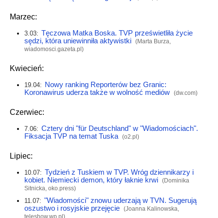
Marzec:
Tęczowa Matka Boska. TVP prześwietliła życie
3.03:
sędzi, która uniewinniła aktywistki
(Marta Burza,
wiadomosci.gazeta.pl
)
Kwiecień:
Nowy ranking Reporterów bez Granic:
19.04:
Koronawirus uderza także w wolność mediów
(
dw.com
)
Czerwiec:
Cztery dni "für Deutschland" w "Wiadomościach".
7.06:
Fiksacja TVP na temat Tuska
(
o2.pl
)
Lipiec:
Tydzień z Tuskiem w TVP. Wróg dziennikarzy i
10.07:
kobiet. Niemiecki demon, który łaknie krwi
(Dominika
Sitnicka,
oko.press
)
"Wiadomości" znowu uderzają w TVN. Sugerują
11.07:
oszustwo i rosyjskie przejęcie
(Joanna Kalinowska,
teleshow.wp.pl
)