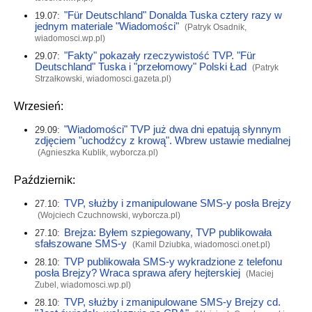
"Für Deutschland" Donalda Tuska cztery razy w
19.07:
jednym materiale "Wiadomości"
(Patryk Osadnik,
wiadomosci.wp.pl
)
"Fakty" pokazały rzeczywistość TVP. "Für
29.07:
Deutschland" Tuska i "przełomowy" Polski Ład
(Patryk
Strzałkowski,
wiadomosci.gazeta.pl
)
Wrzesień:
"Wiadomości" TVP już dwa dni epatują słynnym
29.09:
zdjęciem "uchodźcy z krową". Wbrew ustawie medialnej
(Agnieszka Kublik,
wyborcza.pl
)
Październik:
TVP, służby i zmanipulowane SMS-y posła Brejzy
27.10:
(Wojciech Czuchnowski,
wyborcza.pl
)
Brejza: Byłem szpiegowany, TVP publikowała
27.10:
sfałszowane SMS-y
(Kamil Dziubka,
wiadomosci.onet.pl
)
TVP publikowała SMS-y wykradzione z telefonu
28.10:
posła Brejzy? Wraca sprawa afery hejterskiej
(Maciej
Zubel,
wiadomosci.wp.pl
)
TVP, służby i zmanipulowane SMS-y Brejzy cd.
28.10: