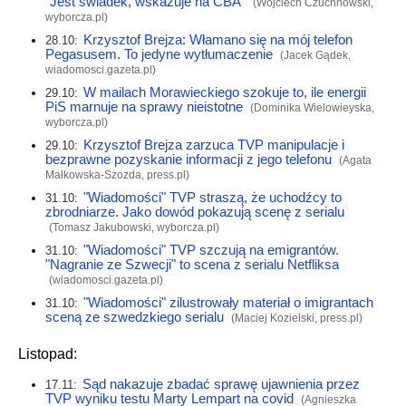
"Jest świadek, wskazuje na CBA"
(Wojciech Czuchnowski,
wyborcza.pl
)
Krzysztof Brejza: Włamano się na mój telefon
28.10:
Pegasusem. To jedyne wytłumaczenie
(Jacek Gądek,
wiadomosci.gazeta.pl
)
W mailach Morawieckiego szokuje to, ile energii
29.10:
PiS marnuje na sprawy nieistotne
(Dominika Wielowieyska,
wyborcza.pl
)
Krzysztof Brejza zarzuca TVP manipulacje i
29.10:
bezprawne pozyskanie informacji z jego telefonu
(Agata
Małkowska-Szozda,
press.pl
)
"Wiadomości" TVP straszą, że uchodźcy to
31.10:
zbrodniarze. Jako dowód pokazują scenę z serialu
(Tomasz Jakubowski,
wyborcza.pl
)
"Wiadomości" TVP szczują na emigrantów.
31.10:
"Nagranie ze Szwecji" to scena z serialu Netfliksa
(
wiadomosci.gazeta.pl
)
"Wiadomości" zilustrowały materiał o imigrantach
31.10:
sceną ze szwedzkiego serialu
(Maciej Kozielski,
press.pl
)
Listopad:
Sąd nakazuje zbadać sprawę ujawnienia przez
17.11:
TVP wyniku testu Marty Lempart na covid
(Agnieszka