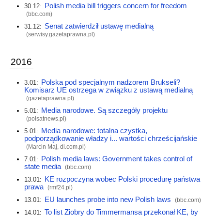
Polish media bill triggers concern for freedom
30.12:
(
bbc.com
)
Senat zatwierdził ustawę medialną
31.12:
(
serwisy.gazetaprawna.pl
)
2016
Polska pod specjalnym nadzorem Brukseli?
3.01:
Komisarz UE ostrzega w związku z ustawą medialną
(
gazetaprawna.pl
)
Media narodowe. Są szczegóły projektu
5.01:
(
polsatnews.pl
)
Media narodowe: totalna czystka,
5.01:
podporządkowanie władzy i... wartości chrześcijańskie
(Marcin Maj,
di.com.pl
)
Polish media laws: Government takes control of
7.01:
state media
(
bbc.com
)
KE rozpoczyna wobec Polski procedurę państwa
13.01:
prawa
(
rmf24.pl
)
EU launches probe into new Polish laws
13.01:
(
bbc.com
)
To list Ziobry do Timmermansa przekonał KE, by
14.01: