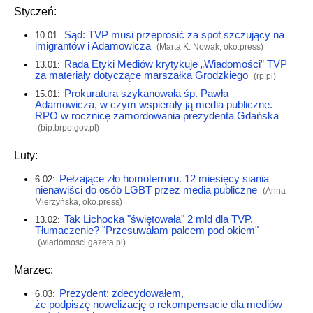
Styczeń:
Sąd: TVP musi przeprosić za spot szczujący na
10.01:
imigrantów i Adamowicza
(Marta K. Nowak,
oko.press
)
Rada Etyki Mediów krytykuje „Wiadomości” TVP
13.01:
za materiały dotyczące marszałka Grodzkiego
(
rp.pl
)
Prokuratura szykanowała śp. Pawła
15.01:
Adamowicza, w czym wspierały ją media publiczne.
RPO w rocznicę zamordowania prezydenta Gdańska
(
bip.brpo.gov.pl
)
Luty:
Pełzające zło homoterroru. 12 miesięcy siania
6.02:
nienawiści do osób LGBT przez media publiczne
(Anna
Mierzyńska,
oko.press
)
Tak Lichocka "świętowała" 2 mld dla TVP.
13.02:
Tłumaczenie? "Przesuwałam palcem pod okiem"
(
wiadomosci.gazeta.pl
)
Marzec:
Prezydent: zdecydowałem,
6.03:
że podpiszę nowelizację o rekompensacie dla mediów