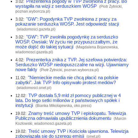
Prezenterka pogody w TVP zwolniona z pracy. Bo
3.02:
wystąpiła na wizji z serduszkiem WOŚP
(Piotr Żytnicki,
poznan.wyborcza.pl
)
"GW": Pogodynka TVP zwolniona z pracy za
3.02:
pokazanie serduszka WOŚP. Jest odpowiedź stacji
(
wiadomosci.gazeta.pl
)
"GW": TVP zwolniła pogodynkę za serduszko
3.02:
WOŚP. Owsiak: W życiu nie przypuszczałbym, że
może dojść do takiej sytuacji
(Magdalena Bojanowska,
wiadomosci.gazeta.pl
)
Prezenterka znika z TVP. Jej szefowa potwierdza:
4.02:
Serduszko WOŚP niedopuszczalne na wizji. Ujawniamy
nowe fakty
(Piotr Żytnicki,
poznan.wyborcza.pl
)
"Niemieckie media nie chcą płacić na polskie
11.02:
zabytki". Jak TVP Info opisywało protest mediów?
(
wiadomosci.onet.pl
)
TVP dostała 5,9 mld zł pomocy publicznej w 4
12.02:
lata. Do tego setki milionów z państwowych spółek i
instytucji
(Bianka Mikołajewska,
oko.press
)
Znamy treść umowy TVP i episkopatu. Telewizja
19.02:
Publiczna odmawiała upublicznienia dokumentu
(Marcin
Kozłowski,
wiadomosci.gazeta.pl
)
Treść umowy TVP i Kościoła ujawniona. Telewizja
19.02:
zobowiązała się do szeregu emisji
(
onet.pl
)