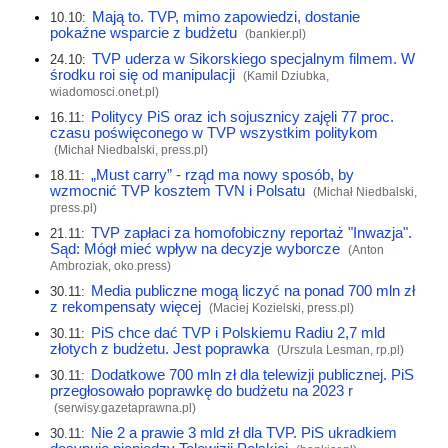
Mają to. TVP, mimo zapowiedzi, dostanie
10.10:
pokaźne wsparcie z budżetu
(
bankier.pl
)
TVP uderza w Sikorskiego specjalnym filmem. W
24.10:
środku roi się od manipulacji
(Kamil Dziubka,
wiadomosci.onet.pl
)
Politycy PiS oraz ich sojusznicy zajęli 77 proc.
16.11:
czasu poświęconego w TVP wszystkim politykom
(Michał Niedbalski,
press.pl
)
„Must carry” - rząd ma nowy sposób, by
18.11:
wzmocnić TVP kosztem TVN i Polsatu
(Michał Niedbalski,
press.pl
)
TVP zapłaci za homofobiczny reportaż "Inwazja".
21.11:
Sąd: Mógł mieć wpływ na decyzje wyborcze
(Anton
Ambroziak,
oko.press
)
Media publiczne mogą liczyć na ponad 700 mln zł
30.11:
z rekompensaty więcej
(Maciej Kozielski,
press.pl
)
PiS chce dać TVP i Polskiemu Radiu 2,7 mld
30.11:
złotych z budżetu. Jest poprawka
(Urszula Lesman,
rp.pl
)
Dodatkowe 700 mln zł dla telewizji publicznej. PiS
30.11:
przegłosowało poprawkę do budżetu na 2023 r
(
serwisy.gazetaprawna.pl
)
Nie 2 a prawie 3 mld zł dla TVP. PiS ukradkiem
30.11: