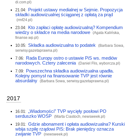
di.com.pl
)
Projekt ustawy medialnej w Sejmie. Propozycja
21.04:
składki audiowizualnej ściąganej z opłatą za prąd
(
rmf24.pl
)
Kto zapłaci opłatę audiowizualną? Kompendium
23.04:
wiedzy o składce na media narodowe
(Agata Kalińska,
finanse.wp.pl
)
Składka audiowizualna to podatek
10.05:
(Barbara Sowa,
serwisy.gazetaprawna.pl
)
Rada Europy ostro o ustawie PiS ws. mediów
7.06:
narodowych. Cztery zalecenia
(Daniel Flis,
wyborcza.pl
)
Powszechna składka audiowizualna upadła.
7.09:
Kolejny pomysł na finansowanie TVP jest równie
absurdalny
(Barbara Sowa,
serwisy.gazetaprawna.pl
)
2017
„Wiadomości” TVP wycięły posłowi PO
16.01:
serduszko WOŚP
(Marta Ciastoch,
newsweek.pl
)
Gdzie abonament i opłata audiowizualna? Kurski
19.01:
wbija szpilę rządowi PiS: Brak pieniędzy oznacza
zwijanie TVP
(
newsweek.pl
)