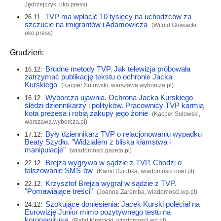
Jędrzejczyk,
oko.press
)
TVP ma wpłacić 10 tysięcy na uchodźców za
26.11:
szczucie na imigrantów i Adamowicza
(Witold Głowacki,
oko.press
)
Grudzień:
Brudne metody TVP. Jak telewizja próbowała
16.12:
zatrzymać publikację tekstu o ochronie Jacka
Kurskiego
(Kacper Sulowski,
warszawa.wyborcza.pl
)
Wyborcza ujawnia. Ochrona Jacka Kurskiego
16.12:
śledzi dziennikarzy i polityków. Pracownicy TVP karmią
kota prezesa i robią zakupy jego żonie
(Kacper Sulowski,
warszawa.wyborcza.pl
)
Były dziennikarz TVP o relacjonowaniu wypadku
17.12:
Beaty Szydło. "Widziałem z bliska kłamstwa i
manipulacje"
(
wiadomosci.gazeta.pl
)
Brejza wygrywa w sądzie z TVP. Chodzi o
22.12:
fałszowanie SMS-ów
(Kamil Dziubka,
wiadomosci.onet.pl
)
Krzysztof Brejza wygrał w sądzie z TVP.
22.12:
"Pomawiające treści"
(Joanna Zaremba,
wiadomosci.wp.pl
)
Szokujące doniesienia: Jacek Kurski poleciał na
24.12:
Eurowizję Junior mimo pozytywnego testu na
koronawirusa
(Rafał Mrowicki,
wiadomosci.wp.pl
)