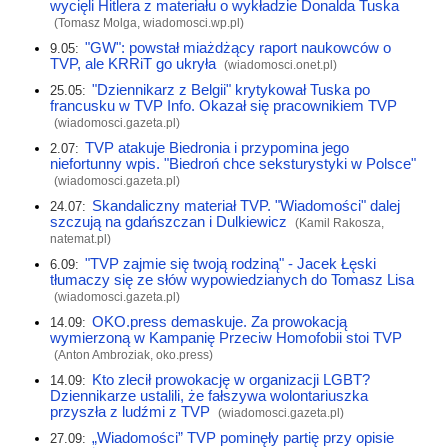
wycięli Hitlera z materiału o wykładzie Donalda Tuska
(Tomasz Molga,
wiadomosci.wp.pl
)
"GW": powstał miażdżący raport naukowców o
9.05:
TVP, ale KRRiT go ukryła
(
wiadomosci.onet.pl
)
"Dziennikarz z Belgii" krytykował Tuska po
25.05:
francusku w TVP Info. Okazał się pracownikiem TVP
(
wiadomosci.gazeta.pl
)
TVP atakuje Biedronia i przypomina jego
2.07:
niefortunny wpis. "Biedroń chce seksturystyki w Polsce"
(
wiadomosci.gazeta.pl
)
Skandaliczny materiał TVP. "Wiadomości" dalej
24.07:
szczują na gdańszczan i Dulkiewicz
(Kamil Rakosza,
natemat.pl
)
"TVP zajmie się twoją rodziną" - Jacek Łęski
6.09:
tłumaczy się ze słów wypowiedzianych do Tomasz Lisa
(
wiadomosci.gazeta.pl
)
OKO.press demaskuje. Za prowokacją
14.09:
wymierzoną w Kampanię Przeciw Homofobii stoi TVP
(Anton Ambroziak,
oko.press
)
Kto zlecił prowokację w organizacji LGBT?
14.09:
Dziennikarze ustalili, że fałszywa wolontariuszka
przyszła z ludźmi z TVP
(
wiadomosci.gazeta.pl
)
„Wiadomości” TVP pominęły partię przy opisie
27.09: