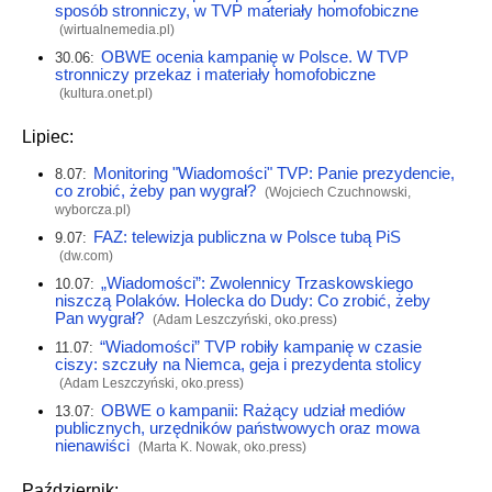
sposób stronniczy, w TVP materiały homofobiczne
(
wirtualnemedia.pl
)
OBWE ocenia kampanię w Polsce. W TVP
30.06:
stronniczy przekaz i materiały homofobiczne
(
kultura.onet.pl
)
Lipiec:
Monitoring "Wiadomości" TVP: Panie prezydencie,
8.07:
co zrobić, żeby pan wygrał?
(Wojciech Czuchnowski,
wyborcza.pl
)
FAZ: telewizja publiczna w Polsce tubą PiS
9.07:
(
dw.com
)
„Wiadomości”: Zwolennicy Trzaskowskiego
10.07:
niszczą Polaków. Holecka do Dudy: Co zrobić, żeby
Pan wygrał?
(Adam Leszczyński,
oko.press
)
“Wiadomości” TVP robiły kampanię w czasie
11.07:
ciszy: szczuły na Niemca, geja i prezydenta stolicy
(Adam Leszczyński,
oko.press
)
OBWE o kampanii: Rażący udział mediów
13.07:
publicznych, urzędników państwowych oraz mowa
nienawiści
(Marta K. Nowak,
oko.press
)
Październik: