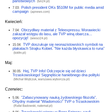
państwowych
(
tvn24.pl
)
Polish president OKs $510M for public media amid
7.03:
campaign
(
apnews.com
)
Kwiecień:
Obrzydliwy materiał z Teleexpressu. Morawiecki
7.04:
zakazał wstępu do lasu, ale TVP winą obarcza…
opozycję!
(
wiesci24.pl
)
TVP doszukuje się neonazistowskich symboli na
15.04:
plakatach Strajku Kobiet. "Nie każda błyskawica to runa"
(
tokfm.pl
)
Maj:
Hej, TVP Info! Odczepcie się od dzieci
30.05:
Trzaskowskiego! Sięgnęliście haniebnego dna polityki
(Michał Wojtczuk,
warszawa.wyborcza.pl
)
Czerwiec:
"Zafascynowany nauką żydowskiego filozofa".
5.06:
Ohydny materiał "Wiadomości" TVP o Trzaskowskim
(Rafał Badowski,
natemat.pl
)
Trzaskowski wierzy w Boga Spinozy, czyli…