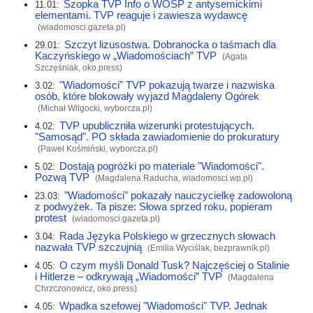
Szopka TVP Info o WOŚP z antysemickimi
11.01:
elementami. TVP reaguje i zawiesza wydawcę
(
wiadomosci.gazeta.pl
)
Szczyt lizusostwa. Dobranocka o taśmach dla
29.01:
Kaczyńskiego w „Wiadomościach” TVP
(Agata
Szczęśniak,
oko.press
)
"Wiadomości" TVP pokazują twarze i nazwiska
3.02:
osób, które blokowały wyjazd Magdaleny Ogórek
(Michał Wilgocki,
wyborcza.pl
)
TVP upubliczniła wizerunki protestujących.
4.02:
"Samosąd". PO składa zawiadomienie do prokuratury
(Paweł Kośmiński,
wyborcza.pl
)
Dostają pogróżki po materiale "Wiadomości".
5.02:
Pozwą TVP
(Magdalena Raducha,
wiadomosci.wp.pl
)
"Wiadomości" pokazały nauczycielkę zadowoloną
23.03:
z podwyżek. Ta pisze: Słowa sprzed roku, popieram
protest
(
wiadomosci.gazeta.pl
)
Rada Języka Polskiego w grzecznych słowach
3.04:
nazwała TVP szczujnią
(Emilia Wyciślak,
bezprawnik.pl
)
O czym myśli Donald Tusk? Najczęściej o Stalinie
4.05:
i Hitlerze – odkrywają „Wiadomości” TVP
(Magdalena
Chrzczonowicz,
oko.press
)
Wpadka szefowej "Wiadomości" TVP. Jednak
4.05: