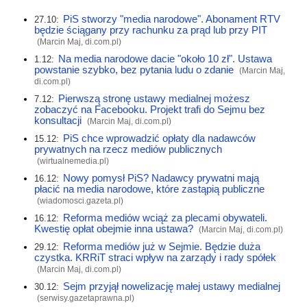
PiS stworzy "media narodowe". Abonament RTV
27.10:
będzie ściągany przy rachunku za prąd lub przy PIT
(Marcin Maj,
di.com.pl
)
Na media narodowe dacie "około 10 zł". Ustawa
1.12:
powstanie szybko, bez pytania ludu o zdanie
(Marcin Maj,
di.com.pl
)
Pierwszą stronę ustawy medialnej możesz
7.12:
zobaczyć na Facebooku. Projekt trafi do Sejmu bez
konsultacji
(Marcin Maj,
di.com.pl
)
PiS chce wprowadzić opłaty dla nadawców
15.12:
prywatnych na rzecz mediów publicznych
(
wirtualnemedia.pl
)
Nowy pomysł PiS? Nadawcy prywatni mają
16.12:
płacić na media narodowe, które zastąpią publiczne
(
wiadomosci.gazeta.pl
)
Reforma mediów wciąż za plecami obywateli.
16.12:
Kwestię opłat obejmie inna ustawa?
(Marcin Maj,
di.com.pl
)
Reforma mediów już w Sejmie. Będzie duża
29.12:
czystka. KRRiT straci wpływ na zarządy i rady spółek
(Marcin Maj,
di.com.pl
)
Sejm przyjął nowelizację małej ustawy medialnej
30.12:
(
serwisy.gazetaprawna.pl
)