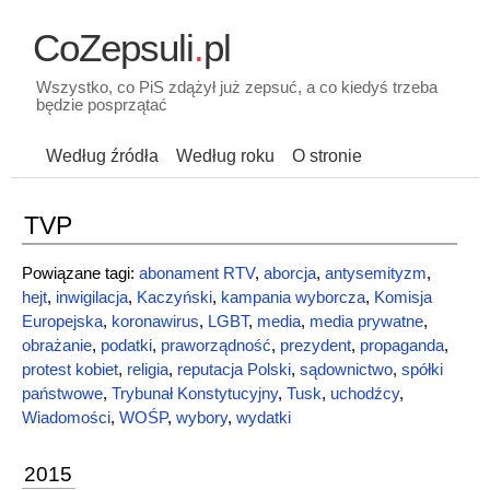
CoZepsuli
.
pl
Wszystko, co PiS zdążył już zepsuć, a co kiedyś trzeba
będzie posprzątać
Według źródła
Według roku
O stronie
TVP
Powiązane tagi:
abonament RTV
,
aborcja
,
antysemityzm
,
hejt
,
inwigilacja
,
Kaczyński
,
kampania wyborcza
,
Komisja
Europejska
,
koronawirus
,
LGBT
,
media
,
media prywatne
,
obrażanie
,
podatki
,
praworządność
,
prezydent
,
propaganda
,
protest kobiet
,
religia
,
reputacja Polski
,
sądownictwo
,
spółki
państwowe
,
Trybunał Konstytucyjny
,
Tusk
,
uchodźcy
,
Wiadomości
,
WOŚP
,
wybory
,
wydatki
2015