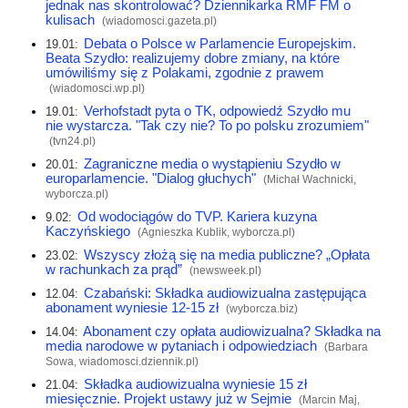
jednak nas skontrolować? Dziennikarka RMF FM o
kulisach
(
wiadomosci.gazeta.pl
)
Debata o Polsce w Parlamencie Europejskim.
19.01:
Beata Szydło: realizujemy dobre zmiany, na które
umówiliśmy się z Polakami, zgodnie z prawem
(
wiadomosci.wp.pl
)
Verhofstadt pyta o TK, odpowiedź Szydło mu
19.01:
nie wystarcza. "Tak czy nie? To po polsku zrozumiem"
(
tvn24.pl
)
Zagraniczne media o wystąpieniu Szydło w
20.01:
europarlamencie. "Dialog głuchych"
(Michał Wachnicki,
wyborcza.pl
)
Od wodociągów do TVP. Kariera kuzyna
9.02:
Kaczyńskiego
(Agnieszka Kublik,
wyborcza.pl
)
Wszyscy złożą się na media publiczne? „Opłata
23.02:
w rachunkach za prąd”
(
newsweek.pl
)
Czabański: Składka audiowizualna zastępująca
12.04:
abonament wyniesie 12-15 zł
(
wyborcza.biz
)
Abonament czy opłata audiowizualna? Składka na
14.04:
media narodowe w pytaniach i odpowiedziach
(Barbara
Sowa,
wiadomosci.dziennik.pl
)
Składka audiowizualna wyniesie 15 zł
21.04:
miesięcznie. Projekt ustawy już w Sejmie
(Marcin Maj,