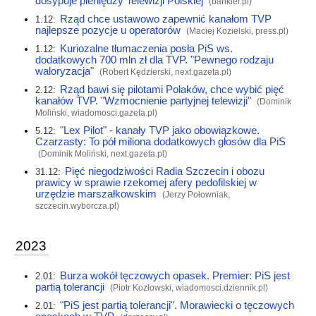
dosypuje pieniędzy Telewizji Polskiej
(
bankier.pl
)
Rząd chce ustawowo zapewnić kanałom TVP
1.12:
najlepsze pozycje u operatorów
(Maciej Kozielski,
press.pl
)
Kuriozalne tłumaczenia posła PiS ws.
1.12:
dodatkowych 700 mln zł dla TVP. "Pewnego rodzaju
waloryzacja"
(Robert Kędzierski,
next.gazeta.pl
)
Rząd bawi się pilotami Polaków, chce wybić pięć
2.12:
kanałów TVP. "Wzmocnienie partyjnej telewizji"
(Dominik
Moliński,
wiadomosci.gazeta.pl
)
"Lex Pilot" - kanały TVP jako obowiązkowe.
5.12:
Czarzasty: To pół miliona dodatkowych głosów dla PiS
(Dominik Moliński,
next.gazeta.pl
)
Pięć niegodziwości Radia Szczecin i obozu
31.12:
prawicy w sprawie rzekomej afery pedofilskiej w
urzędzie marszałkowskim
(Jerzy Połowniak,
szczecin.wyborcza.pl
)
2023
Burza wokół tęczowych opasek. Premier: PiS jest
2.01:
partią tolerancji
(Piotr Kozłowski,
wiadomosci.dziennik.pl
)
"PiS jest partią tolerancji". Morawiecki o tęczowych
2.01: