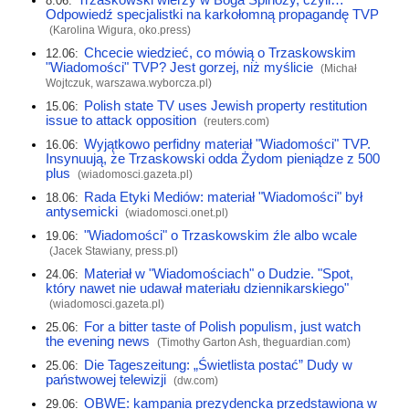
8.06:
Odpowiedź specjalistki na karkołomną propagandę TVP
(Karolina Wigura,
oko.press
)
Chcecie wiedzieć, co mówią o Trzaskowskim
12.06:
"Wiadomości" TVP? Jest gorzej, niż myślicie
(Michał
Wojtczuk,
warszawa.wyborcza.pl
)
Polish state TV uses Jewish property restitution
15.06:
issue to attack opposition
(
reuters.com
)
Wyjątkowo perfidny materiał "Wiadomości" TVP.
16.06:
Insynuują, że Trzaskowski odda Żydom pieniądze z 500
plus
(
wiadomosci.gazeta.pl
)
Rada Etyki Mediów: materiał "Wiadomości" był
18.06:
antysemicki
(
wiadomosci.onet.pl
)
"Wiadomości" o Trzaskowskim źle albo wcale
19.06:
(Jacek Stawiany,
press.pl
)
Materiał w "Wiadomościach" o Dudzie. "Spot,
24.06:
który nawet nie udawał materiału dziennikarskiego"
(
wiadomosci.gazeta.pl
)
For a bitter taste of Polish populism, just watch
25.06:
the evening news
(Timothy Garton Ash,
theguardian.com
)
Die Tageszeitung: „Świetlista postać” Dudy w
25.06:
państwowej telewizji
(
dw.com
)
OBWE: kampania prezydencka przedstawiona w
29.06: