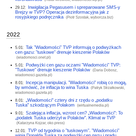
Inwigilacja Pegasusem i spreparowane SMS-y
29.12:
Brejzy w TVP? Operacja dezinformacyjna jak z
rosyjskiego podręcznika
(Piotr Szostak,
wyborcza.biz
)
2022
Tak "Wiadomości" TVP informują o podwyżkach
5.01:
cen gazu: "tuskowe" drenuje kieszenie Polaków
(
wiadomosci.onet.pl
)
Podwyżki cen gazu oczami "Wiadomości" TVP:
5.01:
"Tuskowe" drenuje kieszenie Polaków
(Daria Dobosz,
wiadomosci.gazeta.pl
)
Incepcja manipulacji. "Wiadomości" robią co mogą,
8.01:
by wmówić, że inflacja to wina Tuska
(Patryk Strzałkowski,
wiadomosci.gazeta.pl
)
„Wiadomości” cztery dni z rzędu o „podatku
8.01:
Tuska” szkodzącym Polakom
(
wirtualnemedia.pl
)
Szalejąca inflacja, wzrost cen? „Wiadomości”: To
9.01:
„podatek Tuska uderzył w Polaków”. Klimat w TVP
(Katarzyna Kojzar,
oko.press
)
TVP od tygodnia o "tuskowym". "Wiadomości"
12.01:
winią Donalda Tuska za podwyżki cen gazu i prądu