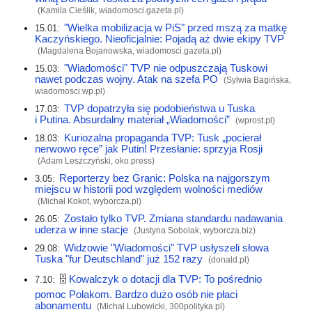
(Kamila Cieślik,
wiadomosci.gazeta.pl
)
"Wielka mobilizacja w PiS" przed mszą za matkę
15.01:
Kaczyńskiego. Nieoficjalnie: Pojadą aż dwie ekipy TVP
(Magdalena Bojanowska,
wiadomosci.gazeta.pl
)
"Wiadomości" TVP nie odpuszczają Tuskowi
15.03:
nawet podczas wojny. Atak na szefa PO
(Sylwia Bagińska,
wiadomosci.wp.pl
)
TVP dopatrzyła się podobieństwa u Tuska
17.03:
i Putina. Absurdalny materiał „Wiadomości”
(
wprost.pl
)
Kuriozalna propaganda TVP: Tusk „pocierał
18.03:
nerwowo ręce” jak Putin! Przesłanie: sprzyja Rosji
(Adam Leszczyński,
oko.press
)
Reporterzy bez Granic: Polska na najgorszym
3.05:
miejscu w historii pod względem wolności mediów
(Michał Kokot,
wyborcza.pl
)
Zostało tylko TVP. Zmiana standardu nadawania
26.05:
uderza w inne stacje
(Justyna Sobolak,
wyborcza.biz
)
Widzowie "Wiadomości" TVP usłyszeli słowa
29.08:
Tuska "fur Deutschland" już 152 razy
(
donald.pl
)
🗄
Kowalczyk o dotacji dla TVP: To pośrednio
7.10:
pomoc Polakom. Bardzo dużo osób nie płaci
abonamentu
(Michał Lubowicki,
300polityka.pl
)