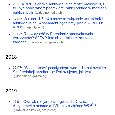
KRRiT: składka audiowizualna może wynosić 8,33
2.02:
zł i być pobierana z podatkiem, mniej reklam w mediach
publicznych
(
wirtualnemedia.pl
)
W ciągu 1,5 roku nowe rozwiązanie ws. składki
12.06:
audiowizualnej. Abonament będziemy płacić w PIT lub
KRUS
(
wpolityce.pl
)
Rozwiązłość w Barcelonie sprowokowała
19.08:
terrorystów? W TVP Info absurdalna rozmowa o
zamachu
(
wiadomosci.gazeta.pl
)
2018
"Wiadomości" podały nieprawdę o Trzaskowskim.
27.07:
Szef redakcji przekonuje: Pokazujemy, jak jest
(
wiadomosci.gazeta.pl
)
2019
Owsiak skojarzony z gwiazdą Dawida.
11.01:
Antysemicka animacja TVP Info o zbiórce WOŚP
(Dominika Sitnicka,
oko.press
)