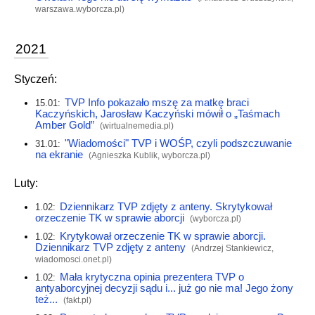
warszawa.wyborcza.pl
)
2021
Styczeń:
TVP Info pokazało mszę za matkę braci
15.01:
Kaczyńskich, Jarosław Kaczyński mówił o „Taśmach
Amber Gold”
(
wirtualnemedia.pl
)
"Wiadomości" TVP i WOŚP, czyli podszczuwanie
31.01:
na ekranie
(Agnieszka Kublik,
wyborcza.pl
)
Luty:
Dziennikarz TVP zdjęty z anteny. Skrytykował
1.02:
orzeczenie TK w sprawie aborcji
(
wyborcza.pl
)
Krytykował orzeczenie TK w sprawie aborcji.
1.02:
Dziennikarz TVP zdjęty z anteny
(Andrzej Stankiewicz,
wiadomosci.onet.pl
)
Mała krytyczna opinia prezentera TVP o
1.02:
antyaborcyjnej decyzji sądu i... już go nie ma! Jego żony
też...
(
fakt.pl
)