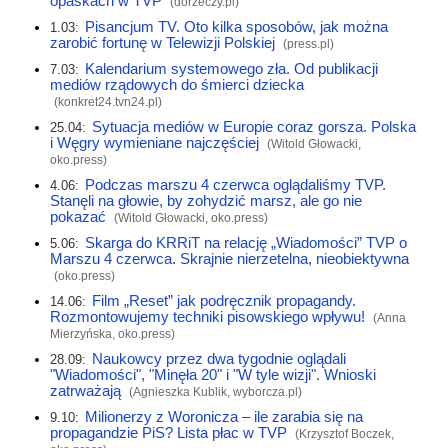
opaskach w TVP
(
dorzeczy.pl
)
Pisancjum TV. Oto kilka sposobów, jak można
1.03:
zarobić fortunę w Telewizji Polskiej
(
press.pl
)
Kalendarium systemowego zła. Od publikacji
7.03:
mediów rządowych do śmierci dziecka
(
konkret24.tvn24.pl
)
Sytuacja mediów w Europie coraz gorsza. Polska
25.04:
i Węgry wymieniane najczęściej
(Witold Głowacki,
oko.press
)
Podczas marszu 4 czerwca oglądaliśmy TVP.
4.06:
Stanęli na głowie, by zohydzić marsz, ale go nie
pokazać
(Witold Głowacki,
oko.press
)
Skarga do KRRiT na relację „Wiadomości” TVP o
5.06:
Marszu 4 czerwca. Skrajnie nierzetelna, nieobiektywna
(
oko.press
)
Film „Reset” jak podręcznik propagandy.
14.06:
Rozmontowujemy techniki pisowskiego wpływu!
(Anna
Mierzyńska,
oko.press
)
Naukowcy przez dwa tygodnie oglądali
28.09:
"Wiadomości", "Minęła 20" i "W tyle wizji". Wnioski
zatrważają
(Agnieszka Kublik,
wyborcza.pl
)
Milionerzy z Woronicza – ile zarabia się na
9.10:
propagandzie PiS? Lista płac w TVP
(Krzysztof Boczek,