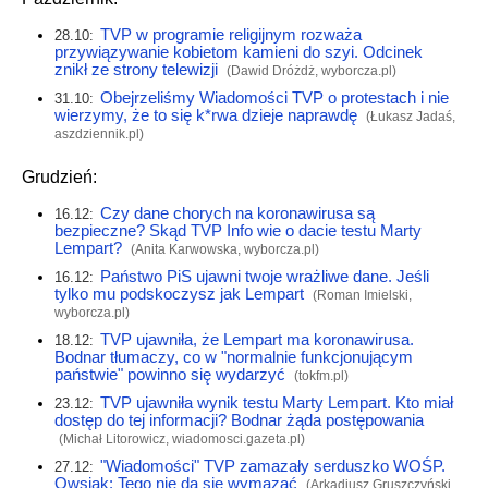
TVP w programie religijnym rozważa
28.10:
przywiązywanie kobietom kamieni do szyi. Odcinek
znikł ze strony telewizji
(Dawid Dróżdż,
wyborcza.pl
)
Obejrzeliśmy Wiadomości TVP o protestach i nie
31.10:
wierzymy, że to się k*rwa dzieje naprawdę
(Łukasz Jadaś,
aszdziennik.pl
)
Grudzień:
Czy dane chorych na koronawirusa są
16.12:
bezpieczne? Skąd TVP Info wie o dacie testu Marty
Lempart?
(Anita Karwowska,
wyborcza.pl
)
Państwo PiS ujawni twoje wrażliwe dane. Jeśli
16.12:
tylko mu podskoczysz jak Lempart
(Roman Imielski,
wyborcza.pl
)
TVP ujawniła, że Lempart ma koronawirusa.
18.12:
Bodnar tłumaczy, co w "normalnie funkcjonującym
państwie" powinno się wydarzyć
(
tokfm.pl
)
TVP ujawniła wynik testu Marty Lempart. Kto miał
23.12:
dostęp do tej informacji? Bodnar żąda postępowania
(Michał Litorowicz,
wiadomosci.gazeta.pl
)
"Wiadomości" TVP zamazały serduszko WOŚP.
27.12:
Owsiak: Tego nie da się wymazać
(Arkadiusz Gruszczyński,