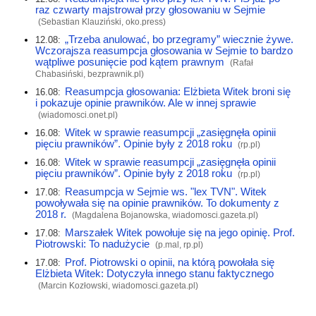
raz czwarty majstrował przy głosowaniu w Sejmie
(Sebastian Klauziński,
oko.press
)
„Trzeba anulować, bo przegramy” wiecznie żywe.
12.08:
Wczorajsza reasumpcja głosowania w Sejmie to bardzo
wątpliwe posunięcie pod kątem prawnym
(Rafał
Chabasiński,
bezprawnik.pl
)
Reasumpcja głosowania: Elżbieta Witek broni się
16.08:
i pokazuje opinie prawników. Ale w innej sprawie
(
wiadomosci.onet.pl
)
Witek w sprawie reasumpcji „zasięgnęła opinii
16.08:
pięciu prawników”. Opinie były z 2018 roku
(
rp.pl
)
Witek w sprawie reasumpcji „zasięgnęła opinii
16.08:
pięciu prawników”. Opinie były z 2018 roku
(
rp.pl
)
Reasumpcja w Sejmie ws. "lex TVN". Witek
17.08:
powoływała się na opinie prawników. To dokumenty z
2018 r.
(Magdalena Bojanowska,
wiadomosci.gazeta.pl
)
Marszałek Witek powołuje się na jego opinię. Prof.
17.08:
Piotrowski: To nadużycie
(p.mal,
rp.pl
)
Prof. Piotrowski o opinii, na którą powołała się
17.08:
Elżbieta Witek: Dotyczyła innego stanu faktycznego
(Marcin Kozłowski,
wiadomosci.gazeta.pl
)