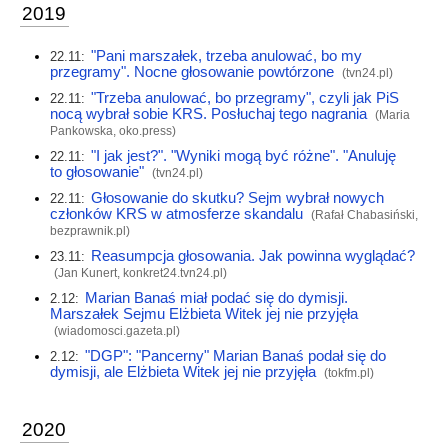
2019
"Pani marszałek, trzeba anulować, bo my
22.11:
przegramy". Nocne głosowanie powtórzone
(
tvn24.pl
)
"Trzeba anulować, bo przegramy", czyli jak PiS
22.11:
nocą wybrał sobie KRS. Posłuchaj tego nagrania
(Maria
Pankowska,
oko.press
)
"I jak jest?". "Wyniki mogą być różne". "Anuluję
22.11:
to głosowanie"
(
tvn24.pl
)
Głosowanie do skutku? Sejm wybrał nowych
22.11:
członków KRS w atmosferze skandalu
(Rafał Chabasiński,
bezprawnik.pl
)
Reasumpcja głosowania. Jak powinna wyglądać?
23.11:
(Jan Kunert,
konkret24.tvn24.pl
)
Marian Banaś miał podać się do dymisji.
2.12:
Marszałek Sejmu Elżbieta Witek jej nie przyjęła
(
wiadomosci.gazeta.pl
)
"DGP": "Pancerny" Marian Banaś podał się do
2.12:
dymisji, ale Elżbieta Witek jej nie przyjęła
(
tokfm.pl
)
2020