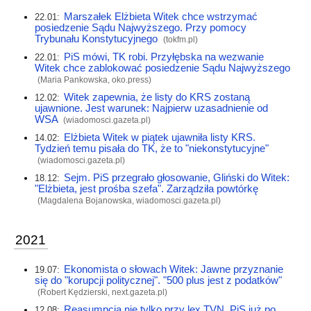
Marszałek Elżbieta Witek chce wstrzymać
22.01:
posiedzenie Sądu Najwyższego. Przy pomocy
Trybunału Konstytucyjnego
(
tokfm.pl
)
PiS mówi, TK robi. Przyłębska na wezwanie
22.01:
Witek chce zablokować posiedzenie Sądu Najwyższego
(Maria Pankowska,
oko.press
)
Witek zapewnia, że listy do KRS zostaną
12.02:
ujawnione. Jest warunek: Najpierw uzasadnienie od
WSA
(
wiadomosci.gazeta.pl
)
Elżbieta Witek w piątek ujawniła listy KRS.
14.02:
Tydzień temu pisała do TK, że to "niekonstytucyjne"
(
wiadomosci.gazeta.pl
)
Sejm. PiS przegrało głosowanie, Gliński do Witek:
18.12:
"Elżbieta, jest prośba szefa". Zarządziła powtórkę
(Magdalena Bojanowska,
wiadomosci.gazeta.pl
)
2021
Ekonomista o słowach Witek: Jawne przyznanie
19.07:
się do "korupcji politycznej". "500 plus jest z podatków"
(Robert Kędzierski,
next.gazeta.pl
)
Reasumpcja nie tylko przy lex TVN. PiS już po
12.08: