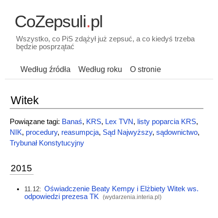
CoZepsuli
.
pl
Wszystko, co PiS zdążył już zepsuć, a co kiedyś trzeba
będzie posprzątać
Według źródła
Według roku
O stronie
Witek
Powiązane tagi:
Banaś
,
KRS
,
Lex TVN
,
listy poparcia KRS
,
NIK
,
procedury
,
reasumpcja
,
Sąd Najwyższy
,
sądownictwo
,
Trybunał Konstytucyjny
2015
Oświadczenie Beaty Kempy i Elżbiety Witek ws.
11.12:
odpowiedzi prezesa TK
(
wydarzenia.interia.pl
)