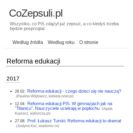
CoZepsuli
.
pl
Wszystko, co PiS zdążył już zepsuć, a co kiedyś trzeba
będzie posprzątać
Według źródła
Według roku
O stronie
Reforma edukacji
2017
Reforma edukacji - czego dzieci się nie nauczą?
28.02:
(Paulina Wójtowicz,
kobieta.onet.pl
)
Reforma edukacji PiS. W gimnazjach jak na
12.04:
"Titanicu". Nauczyciele uciekają w popłochu
(Agata
Kupracz,
wyborcza.pl
)
Prof. Łukasz Turski: Reforma edukacji to dramat
27.08:
(Justyna Koć,
wiadomo.co
)