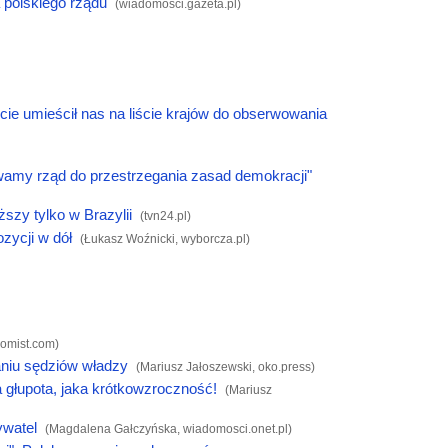
 polskiego rządu
(
wiadomosci.gazeta.pl
)
ie umieścił nas na liście krajów do obserwowania
wamy rząd do przestrzegania zasad demokracji"
ższy tylko w Brazylii
(
tvn24.pl
)
zycji w dół
(Łukasz Woźnicki,
wyborcza.pl
)
omist.com
)
niu sędziów władzy
(Mariusz Jałoszewski,
oko.press
)
głupota, jaka krótkowzroczność!
(Mariusz
ywatel
(Magdalena Gałczyńska,
wiadomosci.onet.pl
)