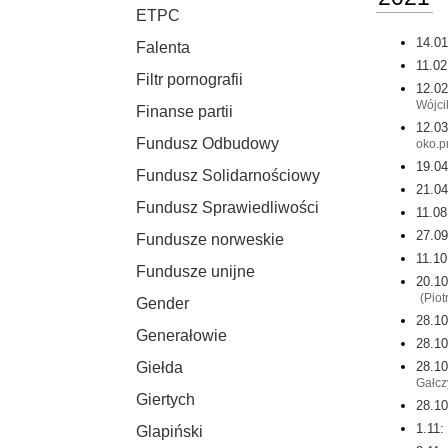
ETPC
14.01
Falenta
11.02
Filtr pornografii
12.02
Wójci
Finanse partii
12.03
Fundusz Odbudowy
oko.p
19.04
Fundusz Solidarnościowy
21.04
Fundusz Sprawiedliwości
11.08
27.09
Fundusze norweskie
11.10
Fundusze unijne
20.10
(Piot
Gender
28.10
Generałowie
28.10
28.10
Giełda
Gałcz
Giertych
28.10
1.11:
Glapiński