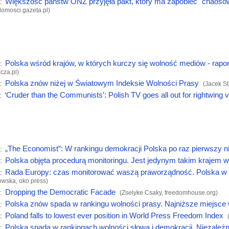
Większość państw ONZ przyjęła pakt, który ma zapobiec "chaoso
:
omosci.gazeta.pl
)
Polska wśród krajów, w których kurczy się wolność mediów - rapo
:
cza.pl
)
Polska znów niżej w Światowym Indeksie Wolności Prasy
:
(Jacek S
‘Cruder than the Communists’: Polish TV goes all out for rightwing 
:
„The Economist”: W rankingu demokracji Polska po raz pierwszy n
:
Polska objęta procedurą monitoringu. Jest jedynym takim krajem w 
:
Rada Europy: czas monitorować waszą praworządność. Polska w k
:
owska,
oko.press
)
Dropping the Democratic Facade
:
(Zselyke Csaky,
freedomhouse.org
)
Polska znów spada w rankingu wolności prasy. Najniższe miejsce w
:
Poland falls to lowest ever position in World Press Freedom Index
:
Polska spada w rankingach wolności słowa i demokracji. Niezależn
: