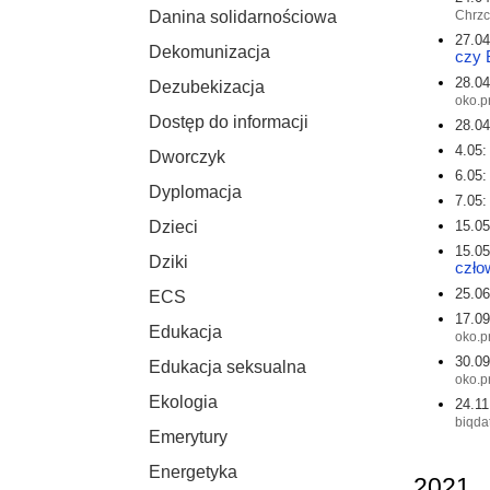
Chrzc
Danina solidarnościowa
27.04
Dekomunizacja
czy 
28.04
Dezubekizacja
oko.p
Dostęp do informacji
28.04
4.05:
Dworczyk
6.05:
Dyplomacja
7.05:
15.05
Dzieci
15.05
Dziki
czło
25.06
ECS
17.09
Edukacja
oko.p
30.09
Edukacja seksualna
oko.p
Ekologia
24.11
biqda
Emerytury
Energetyka
2021