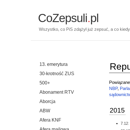
CoZepsuli
.
pl
Wszystko, co PiS zdążył już zepsuć, a co kiedy
Repu
13. emerytura
30-krotność ZUS
Powiązane 
500+
NBP
,
Parla
Abonament RTV
sądownict
Aborcja
2015
ABW
Afera KNF
7.12:
Afera mailowa