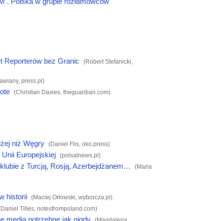
wi". Polska w grupie rozłamowców
rt Reporterów bez Granic
(Robert Stefanicki,
tawiany,
press.pl
)
vote
(Christian Davies,
theguardian.com
)
iżej niż Węgry
(Daniel Flis,
oko.press
)
Unii Europejskiej
(
polsatnews.pl
)
lubie z Turcją, Rosją, Azerbejdżanem…
(Maria
 historii
(Maciej Orłowski,
wyborcza.pl
)
(Daniel Tilles,
notesfrompoland.com
)
e media potrzebne jak nigdy
(Magdalena