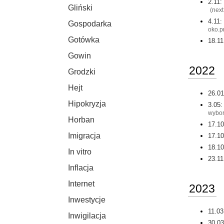
2.11:
Gliński
(
next
4.11:
Gospodarka
oko.p
Gotówka
18.11
Gowin
2022
Grodzki
Hejt
26.01
Hipokryzja
3.05:
wybor
Horban
17.10
Imigracja
17.10
18.10
In vitro
23.11
Inflacja
Internet
2023
Inwestycje
11.03
Inwigilacja
30.03