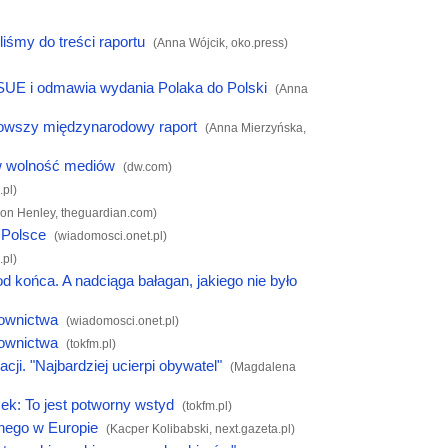
iśmy do treści raportu
(Anna Wójcik,
oko.press
)
UE i odmawia wydania Polaka do Polski
(Anna
jnowszy międzynarodowy raport
(Anna Mierzyńska,
 w wolność mediów
(
dw.com
)
.pl
)
Jon Henley,
theguardian.com
)
 Polsce
(
wiadomosci.onet.pl
)
.pl
)
od końca. A nadciąga bałagan, jakiego nie było
downictwa
(
wiadomosci.onet.pl
)
downictwa
(
tokfm.pl
)
ji. "Najbardziej ucierpi obywatel"
(Magdalena
ek: To jest potworny wstyd
(
tokfm.pl
)
lnego w Europie
(Kacper Kolibabski,
next.gazeta.pl
)