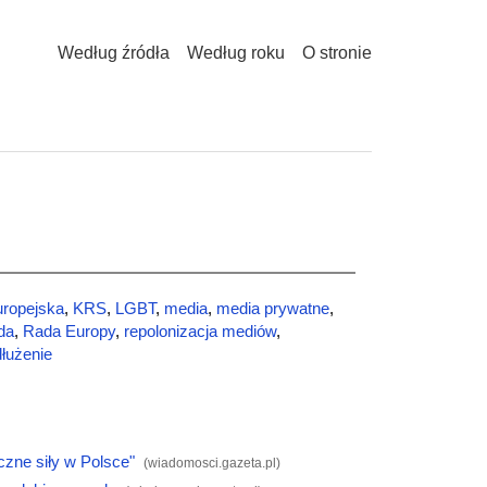
Według źródła
Według roku
O stronie
uropejska
,
KRS
,
LGBT
,
media
,
media prywatne
,
da
,
Rada Europy
,
repolonizacja mediów
,
łużenie
czne siły w Polsce"
(
wiadomosci.gazeta.pl
)