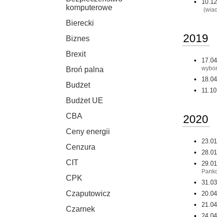
10.12
komputerowe
(
wiad
Bierecki
2019
Biznes
Brexit
17.04
wybor
Broń palna
18.04
Budżet
11.10
Budżet UE
CBA
2020
Ceny energii
23.01
Cenzura
28.01
CIT
29.01
Pank
CPK
31.03
Czaputowicz
20.04
21.04
Czarnek
24.04