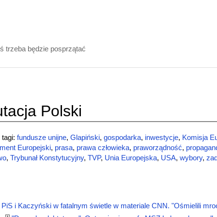
ś trzeba będzie posprzątać
tacja Polski
tagi:
fundusze unijne
,
Glapiński
,
gospodarka
,
inwestycje
,
Komisja E
ment Europejski
,
prasa
,
prawa człowieka
,
praworządność
,
propagan
wo
,
Trybunał Konstytucyjny
,
TVP
,
Unia Europejska
,
USA
,
wybory
,
zad
PiS i Kaczyński w fatalnym świetle w materiale CNN. "Ośmielili mro