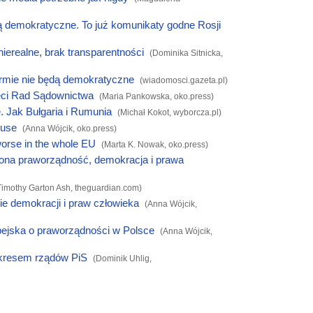
 demokratyczne. To już komunikaty godne Rosji
ierealne, brak transparentności
(Dominika Sitnicka,
mie nie będą demokratyczne
(
wiadomosci.gazeta.pl
)
eci Rad Sądownictwa
(Maria Pankowska,
oko.press
)
 Jak Bułgaria i Rumunia
(Michał Kokot,
wyborcza.pl
)
ouse
(Anna Wójcik,
oko.press
)
worse in the whole EU
(Marta K. Nowak,
oko.press
)
żona praworządność, demokracja i prawa
Timothy Garton Ash,
theguardian.com
)
ie demokracji i praw człowieka
(Anna Wójcik,
pejska o praworządności w Polsce
(Anna Wójcik,
okresem rządów PiS
(Dominik Uhlig,