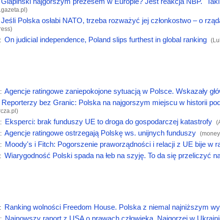
Glapiński najgorszym prezesem w Europie? Jest reakcja NBP. "Taki 
.gazeta.pl
)
Jeśli Polska osłabi NATO, trzeba rozważyć jej członkostwo – o rz
ress
)
On judicial independence, Poland slips furthest in global ranking
:
(Lu
Agencje ratingowe zaniepokojone sytuacją w Polsce. Wskazały gł
:
Reporterzy bez Granic: Polska na najgorszym miejscu w historii 
cza.pl
)
Eksperci: brak funduszy UE to droga do gospodarczej katastrofy
:
(
Agencje ratingowe ostrzegają Polskę ws. unijnych funduszy
:
(
money.
Moody's i Fitch: Pogorszenie praworządności i relacji z UE bije w ra
:
Wiarygodność Polski spada na łeb na szyję. To da się przeliczyć n
:
Ranking wolności Freedom House. Polska z niemal najniższym w
:
Najnowszy raport z USA o prawach człowieka. Najgorzej w Ukraini
: