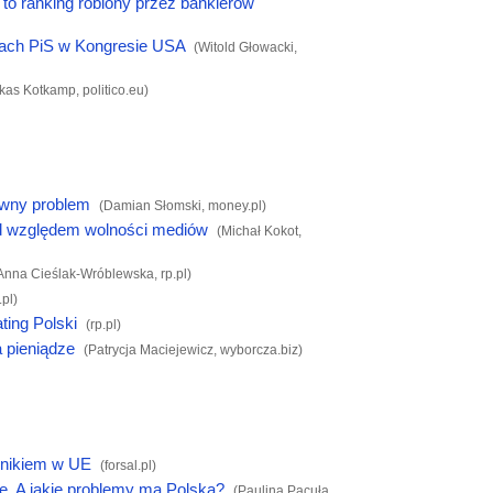
to ranking robiony przez bankierów"
ądach PiS w Kongresie USA
(Witold Głowacki,
kas Kotkamp,
politico.eu
)
ówny problem
(Damian Słomski,
money.pl
)
pod względem wolności mediów
(Michał Kokot,
Anna Cieślak-Wróblewska,
rp.pl
)
pl
)
ting Polski
(
rp.pl
)
a pieniądze
(Patrycja Maciejewicz,
wyborcza.biz
)
ynikiem w UE
(
forsal.pl
)
e. A jakie problemy ma Polska?
(Paulina Pacuła,