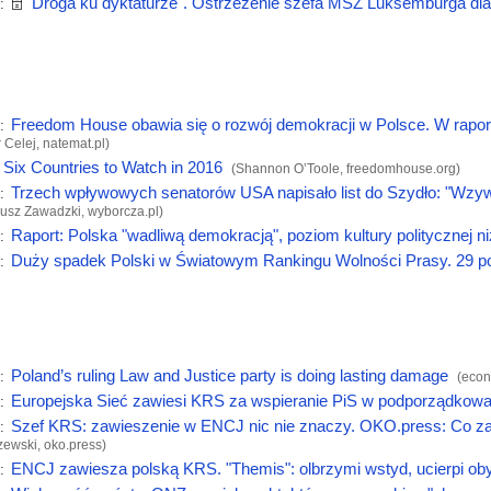
🗄
"Droga ku dyktaturze". Ostrzeżenie szefa MSZ Luksemburga dla
:
Freedom House obawia się o rozwój demokracji w Polsce. W raporc
:
r Celej,
natemat.pl
)
Six Countries to Watch in 2016
(Shannon O’Toole,
freedomhouse.org
)
Trzech wpływowych senatorów USA napisało list do Szydło: "Wzy
:
iusz Zawadzki,
wyborcza.pl
)
Raport: Polska "wadliwą demokracją", poziom kultury politycznej ni
:
Duży spadek Polski w Światowym Rankingu Wolności Prasy. 29 po
:
Poland’s ruling Law and Justice party is doing lasting damage
:
(
econ
Europejska Sieć zawiesi KRS za wspieranie PiS w podporządkowa
:
Szef KRS: zawieszenie w ENCJ nic nie znaczy. OKO.press: Co za 
:
zewski,
oko.press
)
ENCJ zawiesza polską KRS. "Themis": olbrzymi wstyd, ucierpi ob
: