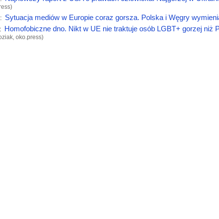
ress
)
Sytuacja mediów w Europie coraz gorsza. Polska i Węgry wymieni
:
Homofobiczne dno. Nikt w UE nie traktuje osób LGBT+ gorzej niż P
:
ziak,
oko.press
)