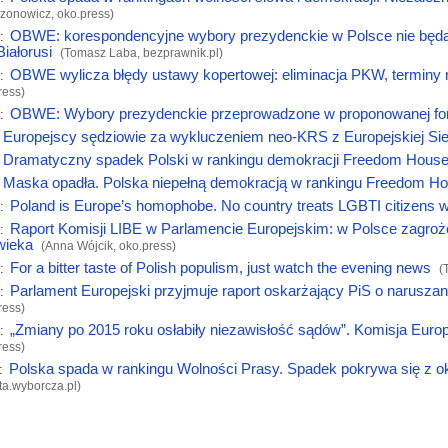
zonowicz,
oko.press
)
OBWE: korespondencyjne wybory prezydenckie w Polsce nie będą
:
Białorusi
(Tomasz Laba,
bezprawnik.pl
)
OBWE wylicza błędy ustawy kopertowej: eliminacja PKW, terminy n
:
ress
)
OBWE: Wybory prezydenckie przeprowadzone w proponowanej for
:
Europejscy sędziowie za wykluczeniem neo-KRS z Europejskiej Si
Dramatyczny spadek Polski w rankingu demokracji Freedom House.
Maska opadła. Polska niepełną demokracją w rankingu Freedom H
Poland is Europe’s homophobe. No country treats LGBTI citizens 
:
Raport Komisji LIBE w Parlamencie Europejskim: w Polsce zagro
:
wieka
(Anna Wójcik,
oko.press
)
For a bitter taste of Polish populism, just watch the evening news
:
(
Parlament Europejski przyjmuje raport oskarżający PiS o naruszan
:
ress
)
„Zmiany po 2015 roku osłabiły niezawisłość sądów”. Komisja Euro
:
ress
)
Polska spada w rankingu Wolności Prasy. Spadek pokrywa się z 
:
ta.wyborcza.pl
)