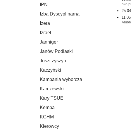
oko.p
IPN
25.04
Izba Dyscyplinarna
11.05
Ambro
Izera
Izrael
Janniger
Janów Podlaski
Juszczyszyn
Kaczyński
Kampania wyborcza
Karczewski
Kary TSUE
Kempa
KGHM
Kierowcy