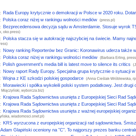
Rada Europy krytycznie o demokracji w Polsce w 2020 roku. Dotarl
:
Polska coraz niżej w rankingu wolności mediów
:
(
press.pl
)
Bezprecedensowa decyzja sądu w Amsterdamie. Stosuje wyrok TS
:
k,
oko.press
)
Polska stacza się w autokrację najszybciej na świecie. Mamy na
:
ress
)
Nowy ranking Reporterów bez Granic: Koronawirus uderza także
:
Polska coraz niżej w rankingu wolności mediów
:
(Barbara Erling,
press
Polish government’s media bill is latest move to silence its critics
:
(
Nowy raport Rady Europy. Specjalna grupa krytycznie o sytuacji w
:
Wojna z KE szkodzi polskiej gospodarce
:
(Anna Cieślak-Wróblewska,
rp
Morawiecki i spółka wykoleili polski system podatkowy. Jest drugi 
:
r Miączyński,
wyborcza.biz
)
Krajowa Rada Sądownictwa usunięta z Europejskiej Sieci Rad Są
:
Krajowa Rada Sądownictwa usunięta z Europejskiej Sieci Rad Są
:
Krajowa Rada Sądownictwa usunięta z ważnej europejskiej organizac
:
yńska,
wiadomosci.onet.pl
)
KRS wyrzucona z europejskiej organizacji rad sądownictwa. Śmisz
:
Adam Glapiński oceniony na "C". To najgorszy prezes banku centra