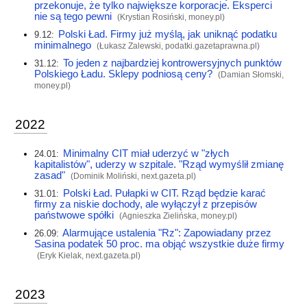
przekonuje, że tylko największe korporacje. Eksperci
nie są tego pewni
(Krystian Rosiński,
money.pl
)
Polski Ład. Firmy już myślą, jak uniknąć podatku
9.12:
minimalnego
(Łukasz Zalewski,
podatki.gazetaprawna.pl
)
To jeden z najbardziej kontrowersyjnych punktów
31.12:
Polskiego Ładu. Sklepy podniosą ceny?
(Damian Słomski,
money.pl
)
2022
Minimalny CIT miał uderzyć w "złych
24.01:
kapitalistów", uderzy w szpitale. "Rząd wymyślił zmianę
zasad"
(Dominik Moliński,
next.gazeta.pl
)
Polski Ład. Pułapki w CIT. Rząd będzie karać
31.01:
firmy za niskie dochody, ale wyłączył z przepisów
państwowe spółki
(Agnieszka Zielińska,
money.pl
)
Alarmujące ustalenia "Rz": Zapowiadany przez
26.09:
Sasina podatek 50 proc. ma objąć wszystkie duże firmy
(Eryk Kielak,
next.gazeta.pl
)
2023