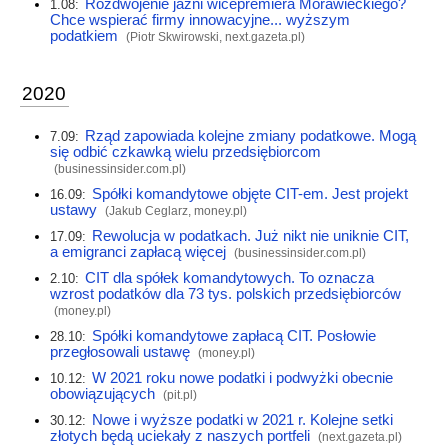
Rozdwojenie jaźni wicepremiera Morawieckiego?
1.08:
Chce wspierać firmy innowacyjne... wyższym
podatkiem
(Piotr Skwirowski,
next.gazeta.pl
)
2020
Rząd zapowiada kolejne zmiany podatkowe. Mogą
7.09:
się odbić czkawką wielu przedsiębiorcom
(
businessinsider.com.pl
)
Spółki komandytowe objęte CIT-em. Jest projekt
16.09:
ustawy
(Jakub Ceglarz,
money.pl
)
Rewolucja w podatkach. Już nikt nie uniknie CIT,
17.09:
a emigranci zapłacą więcej
(
businessinsider.com.pl
)
CIT dla spółek komandytowych. To oznacza
2.10:
wzrost podatków dla 73 tys. polskich przedsiębiorców
(
money.pl
)
Spółki komandytowe zapłacą CIT. Posłowie
28.10:
przegłosowali ustawę
(
money.pl
)
W 2021 roku nowe podatki i podwyżki obecnie
10.12:
obowiązujących
(
pit.pl
)
Nowe i wyższe podatki w 2021 r. Kolejne setki
30.12:
złotych będą uciekały z naszych portfeli
(
next.gazeta.pl
)