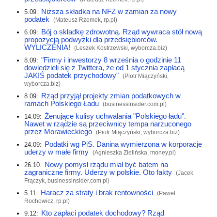
Niższa składka na NFZ w zamian za nowy
5.09:
podatek
(Mateusz Rzemek,
rp.pl
)
Bój o składkę zdrowotną. Rząd wywraca stół nową
6.09:
propozycją podwyżki dla przedsiębiorców.
WYLICZENIA!
(Leszek Kostrzewski,
wyborcza.biz
)
"Firmy i inwestorzy 8 września o godzinie 11
8.09:
dowiedzieli się z Twittera, że od 1 stycznia zapłacą
JAKIŚ podatek przychodowy"
(Piotr Miączyński,
wyborcza.biz
)
Rząd przyjął projekty zmian podatkowych w
8.09:
ramach Polskiego Ładu
(
businessinsider.com.pl
)
Żenujące kulisy uchwalania "Polskiego ładu".
14.09:
Nawet w rządzie są przeciwnicy tempa narzuconego
przez Morawieckiego
(Piotr Miączyński,
wyborcza.biz
)
Podatki wg PiS. Danina wymierzona w korporacje
24.09:
uderzy w małe firmy
(Agnieszka Zielińska,
money.pl
)
Nowy pomysł rządu miał być batem na
26.10:
zagraniczne firmy. Uderzy w polskie. Oto fakty
(Jacek
Frączyk,
businessinsider.com.pl
)
Haracz za straty i brak rentowności
5.11:
(Paweł
Rochowicz,
rp.pl
)
Kto zapłaci podatek dochodowy? Rząd
9.12: