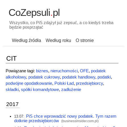
CoZepsuli
.
pl
Wszystko, co PiS zdążył już zepsuć, a co kiedyś trzeba
będzie posprzątać
Według źródła
Według roku
O stronie
CIT
Powiązane tagi:
biznes
,
nieruchomości
,
OFE
,
podatek
alkoholowy
,
podatek cukrowy
,
podatek handlowy
,
podatki
,
podwójne opodatkowanie
,
Polski Ład
,
przedsiębiorcy
,
składki
,
spółki komandytowe
,
zadłużenie
2017
PiS chce wprowadzić nowy podatek. Tym razem
13.07:
dotknie przedsiębiorców
(
businessinsider.com.pl
)