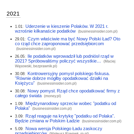
2021
Uderzenie w kieszenie Polaków. W 2021 r.
1.01:
wzrośnie kilkanaście podatków
(
businessinsider.com.pl
)
Czym właściwie ma być Nowy Polski Ład? Oto
29.01:
co rząd chce zaproponować przedsiębiorcom
(
businessinsider.com.pl
)
Ile podatków wprowadził lub podniósł rząd w
26.05:
2021? Spróbowaliśmy policzyć wszystkie…
(Maciej
Wąsowski,
bezprawnik.pl
)
Kontrowersyjny pomysł polskiego fiskusa.
30.08:
"Równie dobrze mógłby opodatkować działki na
Księżycu"
(
businessinsider.com.pl
)
Nowy pomysł. Rząd chce opodatkować firmy z
30.08:
całego świata
(
money.pl
)
Międzynarodowy sprzeciw wobec "podatku od
1.09:
Polaka"
(
businessinsider.com.pl
)
Rząd reaguje na krytykę "podatku od Polaka".
3.09:
Będzie zmiana w Polskim Ładzie
(
businessinsider.com.pl
)
Nowa wersja Polskiego Ładu zaskoczy
5.09:
przedsiębiorców
(Mateusz Rzemek,
rp.pl
)